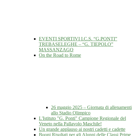
EVENTI SPORTIVI I.C.S. “G.PONTI”
TREBASELEGHE – “G. TIEPOLO”
MASSANZAGO
On the Road to Rome
26 maggio 2025 – Giornata di allenamenti
allo Stadio Olimpico
L'Istituto "G. Ponti" Campione Regionale del
Veneto nella Pallavolo Maschile!
Un grande applauso ai nostri cadetti e cadette
Buoni Risultati per gli Alunni delle Classi Prime