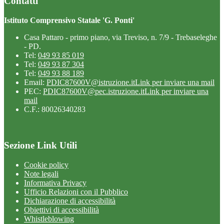
Contatti
Istituto Comprensivo Statale 'G. Ponti'
Casa Pattaro - primo piano, via Treviso, n. 7/9 - Trebaseleghe
- PD.
Tel:
049 93 85 019
Tel:
049 93 87 304
Tel:
049 93 88 189
Email:
PDIC87600V@istruzione.it
Link per inviare una mail
PEC:
PDIC87600V@pec.istruzione.it
Link per inviare una
mail
C.F.: 80026340283
Sezione Link Utili
Cookie policy
Note legali
Informativa Privacy
Ufficio Relazioni con il Pubblico
Dichiarazione di accessibilità
Obiettivi di accessibilità
Whistleblowing