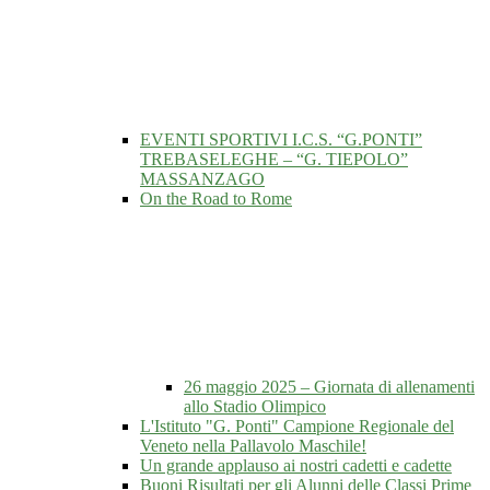
EVENTI SPORTIVI I.C.S. “G.PONTI”
TREBASELEGHE – “G. TIEPOLO”
MASSANZAGO
On the Road to Rome
26 maggio 2025 – Giornata di allenamenti
allo Stadio Olimpico
L'Istituto "G. Ponti" Campione Regionale del
Veneto nella Pallavolo Maschile!
Un grande applauso ai nostri cadetti e cadette
Buoni Risultati per gli Alunni delle Classi Prime