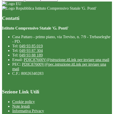
Istituto Comprensivo Statale 'G. Ponti'
Contatti
Istituto Comprensivo Statale 'G. Ponti'
Casa Pattaro - primo piano, via Treviso, n. 7/9 - Trebaseleghe
- PD.
Tel:
049 93 85 019
Tel:
049 93 87 304
Tel:
049 93 88 189
Email:
PDIC87600V@istruzione.it
Link per inviare una mail
PEC:
PDIC87600V@pec.istruzione.it
Link per inviare una
mail
C.F.: 80026340283
Sezione Link Utili
Cookie policy
Note legali
Informativa Privacy