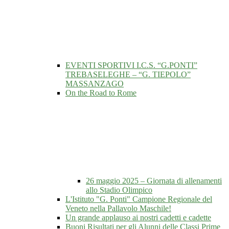
EVENTI SPORTIVI I.C.S. “G.PONTI”
TREBASELEGHE – “G. TIEPOLO”
MASSANZAGO
On the Road to Rome
26 maggio 2025 – Giornata di allenamenti
allo Stadio Olimpico
L'Istituto "G. Ponti" Campione Regionale del
Veneto nella Pallavolo Maschile!
Un grande applauso ai nostri cadetti e cadette
Buoni Risultati per gli Alunni delle Classi Prime