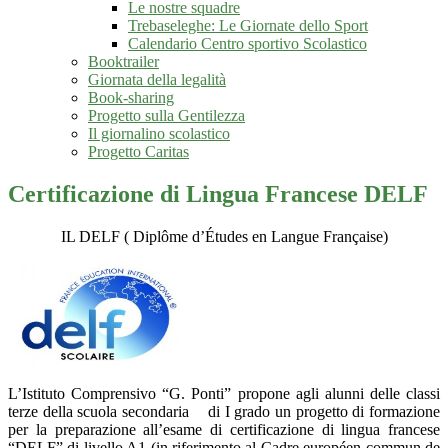
Le nostre squadre
Trebaseleghe: Le Giornate dello Sport
Calendario Centro sportivo Scolastico
Booktrailer
Giornata della legalità
Book-sharing
Progetto sulla Gentilezza
Il giornalino scolastico
Progetto Caritas
Certificazione di Lingua Francese DELF
IL DELF (
Diplôme d’Études en Langue Française
)
L’Istituto Comprensivo “G. Ponti” propone agli alunni delle classi
terze della scuola secondaria di I grado un progetto di formazione
per la preparazione all’esame di certificazione di lingua francese
“DELF” di livello A1 (in riferimento al Cadre européen commun de