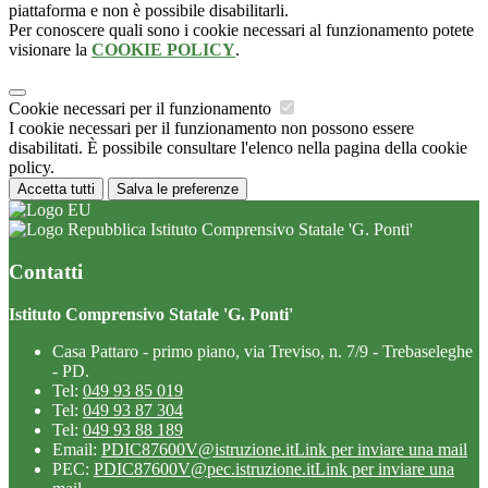
piattaforma e non è possibile disabilitarli.
Per conoscere quali sono i cookie necessari al funzionamento potete
visionare la
COOKIE POLICY
.
Cookie necessari per il funzionamento
I cookie necessari per il funzionamento non possono essere
disabilitati. È possibile consultare l'elenco nella pagina della cookie
policy.
Accetta tutti
Salva le preferenze
Istituto Comprensivo Statale 'G. Ponti'
Contatti
Istituto Comprensivo Statale 'G. Ponti'
Casa Pattaro - primo piano, via Treviso, n. 7/9 - Trebaseleghe
- PD.
Tel:
049 93 85 019
Tel:
049 93 87 304
Tel:
049 93 88 189
Email:
PDIC87600V@istruzione.it
Link per inviare una mail
PEC:
PDIC87600V@pec.istruzione.it
Link per inviare una