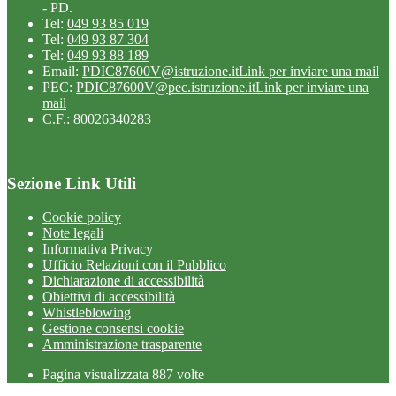
- PD.
Tel:
049 93 85 019
Tel:
049 93 87 304
Tel:
049 93 88 189
Email:
PDIC87600V@istruzione.it
Link per inviare una mail
PEC:
PDIC87600V@pec.istruzione.it
Link per inviare una
mail
C.F.: 80026340283
Sezione Link Utili
Cookie policy
Note legali
Informativa Privacy
Ufficio Relazioni con il Pubblico
Dichiarazione di accessibilità
Obiettivi di accessibilità
Whistleblowing
Gestione consensi cookie
Amministrazione trasparente
Pagina visualizzata
887
volte