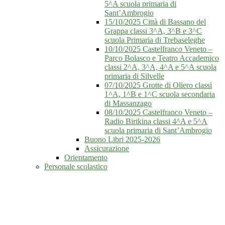
5^A scuola primaria di
Sant’Ambrogio
15/10/2025 Città di Bassano del
Grappa classi 3^A, 3^B e 3^C
scuola Primaria di Trebaseleghe
10/10/2025 Castelfranco Veneto –
Parco Bolasco e Teatro Accademico
classi 2^A, 3^A, 4^A e 5^A scuola
primaria di Silvelle
07/10/2025 Grotte di Oliero classi
1^A, 1^B e 1^C scuola secondaria
di Massanzago
08/10/2025 Castelfranco Veneto –
Radio Birikina classi 4^A e 5^A
scuola primaria di Sant’Ambrogio
Buono Libri 2025-2026
Assicurazione
Orientamento
Personale scolastico