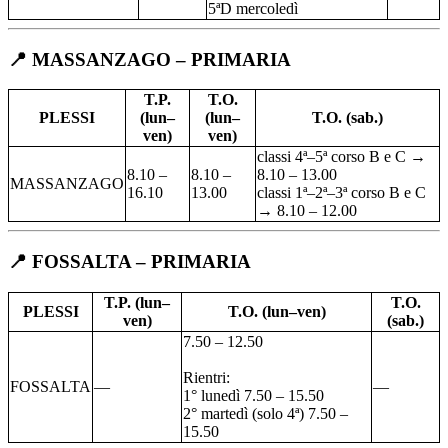
5ªD mercoledì
📍 MASSANZAGO – PRIMARIA
T.P.
T.O.
PLESSI
(lun–
(lun–
T.O. (sab.)
ven)
ven)
classi 4ª–5ª corso B e C →
8.10 –
8.10 –
8.10 – 13.00
MASSANZAGO
16.10
13.00
classi 1ª–2ª–3ª corso B e C
→ 8.10 – 12.00
📍 FOSSALTA – PRIMARIA
T.P. (lun–
T.O.
PLESSI
T.O. (lun–ven)
ven)
(sab.)
7.50 – 12.50
Rientri:
FOSSALTA
—
—
1° lunedì 7.50 – 15.50
2° martedì (solo 4ª) 7.50 –
15.50