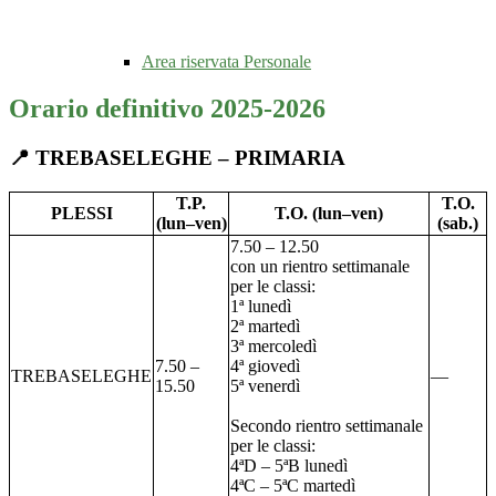
Area riservata Personale
Orario definitivo 2025-2026
📍 TREBASELEGHE – PRIMARIA
T.P.
T.O.
PLESSI
T.O. (lun–ven)
(lun–ven)
(sab.)
7.50 – 12.50
con un rientro settimanale
per le classi:
1ª lunedì
2ª martedì
3ª mercoledì
7.50 –
4ª giovedì
TREBASELEGHE
—
15.50
5ª venerdì
Secondo rientro settimanale
per le classi:
4ªD – 5ªB lunedì
4ªC – 5ªC martedì