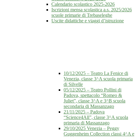
Calendario scolastico 2025-2026
Iscrizioni mensa scolastica a.s. 2025/2026
scuole primarie di Trebaseleghe
Uscite didattiche e viaggi d’istruzione
10/12/2025 – Teatro La Fenice di
Venezia, classe 3^A scuola primaria
di Silvelle
05/12/2025 – Teatro Pollini di
Padova, spettacolo “Romeo &
Juliet”, classe 3^A e 3^B scuola
secondaria di Massanzago
21/11/2025 – Padova
“Science4All”, classe 3^A scuola
primaria di Massanzago
29/10/2025 Venezia – Peggy
Guggenheim Collection classi 4^A e