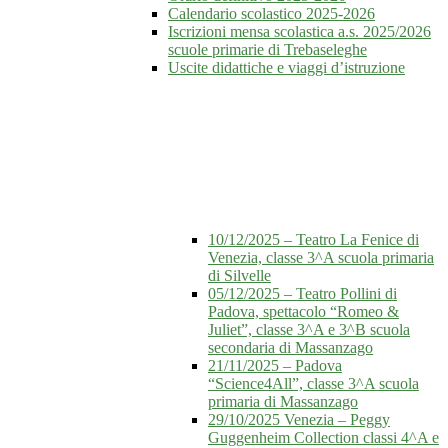
Calendario scolastico 2025-2026
Iscrizioni mensa scolastica a.s. 2025/2026
scuole primarie di Trebaseleghe
Uscite didattiche e viaggi d’istruzione
10/12/2025 – Teatro La Fenice di
Venezia, classe 3^A scuola primaria
di Silvelle
05/12/2025 – Teatro Pollini di
Padova, spettacolo “Romeo &
Juliet”, classe 3^A e 3^B scuola
secondaria di Massanzago
21/11/2025 – Padova
“Science4All”, classe 3^A scuola
primaria di Massanzago
29/10/2025 Venezia – Peggy
Guggenheim Collection classi 4^A e