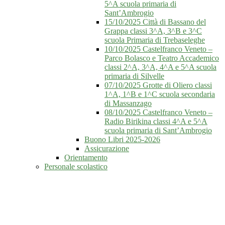
5^A scuola primaria di
Sant’Ambrogio
15/10/2025 Città di Bassano del
Grappa classi 3^A, 3^B e 3^C
scuola Primaria di Trebaseleghe
10/10/2025 Castelfranco Veneto –
Parco Bolasco e Teatro Accademico
classi 2^A, 3^A, 4^A e 5^A scuola
primaria di Silvelle
07/10/2025 Grotte di Oliero classi
1^A, 1^B e 1^C scuola secondaria
di Massanzago
08/10/2025 Castelfranco Veneto –
Radio Birikina classi 4^A e 5^A
scuola primaria di Sant’Ambrogio
Buono Libri 2025-2026
Assicurazione
Orientamento
Personale scolastico