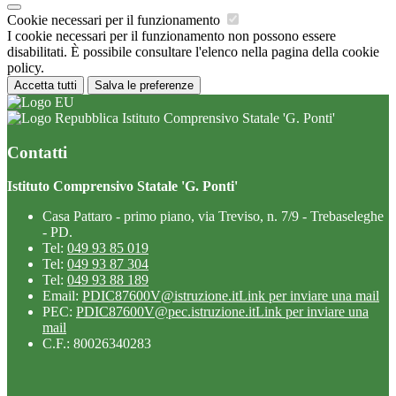
Cookie necessari per il funzionamento
I cookie necessari per il funzionamento non possono essere
disabilitati. È possibile consultare l'elenco nella pagina della cookie
policy.
Accetta tutti
Salva le preferenze
Istituto Comprensivo Statale 'G. Ponti'
Contatti
Istituto Comprensivo Statale 'G. Ponti'
Casa Pattaro - primo piano, via Treviso, n. 7/9 - Trebaseleghe
- PD.
Tel:
049 93 85 019
Tel:
049 93 87 304
Tel:
049 93 88 189
Email:
PDIC87600V@istruzione.it
Link per inviare una mail
PEC:
PDIC87600V@pec.istruzione.it
Link per inviare una
mail
C.F.: 80026340283