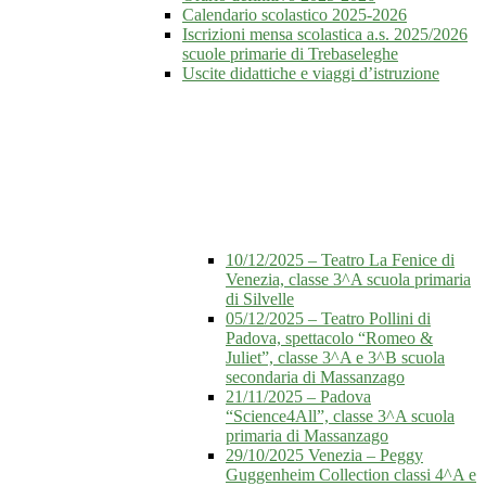
Calendario scolastico 2025-2026
Iscrizioni mensa scolastica a.s. 2025/2026
scuole primarie di Trebaseleghe
Uscite didattiche e viaggi d’istruzione
10/12/2025 – Teatro La Fenice di
Venezia, classe 3^A scuola primaria
di Silvelle
05/12/2025 – Teatro Pollini di
Padova, spettacolo “Romeo &
Juliet”, classe 3^A e 3^B scuola
secondaria di Massanzago
21/11/2025 – Padova
“Science4All”, classe 3^A scuola
primaria di Massanzago
29/10/2025 Venezia – Peggy
Guggenheim Collection classi 4^A e