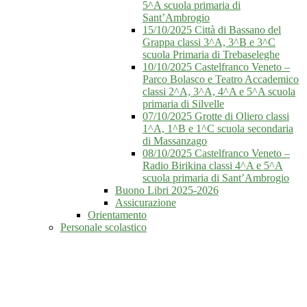
5^A scuola primaria di
Sant’Ambrogio
15/10/2025 Città di Bassano del
Grappa classi 3^A, 3^B e 3^C
scuola Primaria di Trebaseleghe
10/10/2025 Castelfranco Veneto –
Parco Bolasco e Teatro Accademico
classi 2^A, 3^A, 4^A e 5^A scuola
primaria di Silvelle
07/10/2025 Grotte di Oliero classi
1^A, 1^B e 1^C scuola secondaria
di Massanzago
08/10/2025 Castelfranco Veneto –
Radio Birikina classi 4^A e 5^A
scuola primaria di Sant’Ambrogio
Buono Libri 2025-2026
Assicurazione
Orientamento
Personale scolastico