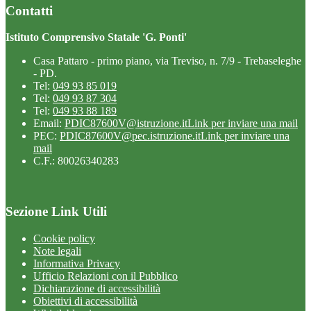
Contatti
Istituto Comprensivo Statale 'G. Ponti'
Casa Pattaro - primo piano, via Treviso, n. 7/9 - Trebaseleghe
- PD.
Tel:
049 93 85 019
Tel:
049 93 87 304
Tel:
049 93 88 189
Email:
PDIC87600V@istruzione.it
Link per inviare una mail
PEC:
PDIC87600V@pec.istruzione.it
Link per inviare una
mail
C.F.: 80026340283
Sezione Link Utili
Cookie policy
Note legali
Informativa Privacy
Ufficio Relazioni con il Pubblico
Dichiarazione di accessibilità
Obiettivi di accessibilità