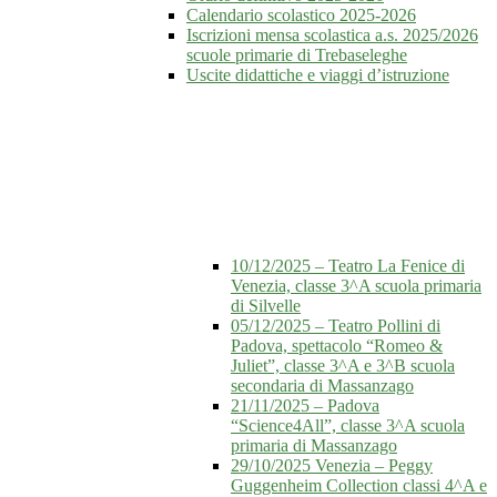
Calendario scolastico 2025-2026
Iscrizioni mensa scolastica a.s. 2025/2026
scuole primarie di Trebaseleghe
Uscite didattiche e viaggi d’istruzione
10/12/2025 – Teatro La Fenice di
Venezia, classe 3^A scuola primaria
di Silvelle
05/12/2025 – Teatro Pollini di
Padova, spettacolo “Romeo &
Juliet”, classe 3^A e 3^B scuola
secondaria di Massanzago
21/11/2025 – Padova
“Science4All”, classe 3^A scuola
primaria di Massanzago
29/10/2025 Venezia – Peggy
Guggenheim Collection classi 4^A e