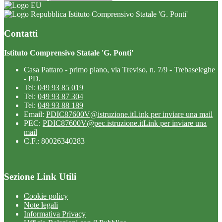
Istituto Comprensivo Statale 'G. Ponti'
Contatti
Istituto Comprensivo Statale 'G. Ponti'
Casa Pattaro - primo piano, via Treviso, n. 7/9 - Trebaseleghe
- PD.
Tel:
049 93 85 019
Tel:
049 93 87 304
Tel:
049 93 88 189
Email:
PDIC87600V@istruzione.it
Link per inviare una mail
PEC:
PDIC87600V@pec.istruzione.it
Link per inviare una
mail
C.F.: 80026340283
Sezione Link Utili
Cookie policy
Note legali
Informativa Privacy