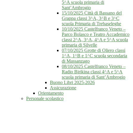
5^A scuola primaria di
Sant’Ambrogio
15/10/2025 Città di Bassano del
Grappa classi 3^A, 3^B e 3^C
scuola Primaria di Trebaseleghe
10/10/2025 Castelfranco Veneto –
Parco Bolasco e Teatro Accademico
classi 2^A, 3^A, 4^A e 5^A scuola
primaria di Silvelle
07/10/2025 Grotte di Oliero classi
1^A, 1^B e 1^C scuola secondaria
di Massanzago
08/10/2025 Castelfranco Veneto –
Radio Birikina classi 4^A e 5^A
scuola primaria di Sant’Ambrogio
Buono Libri 2025-2026
Assicurazione
Orientamento
Personale scolastico