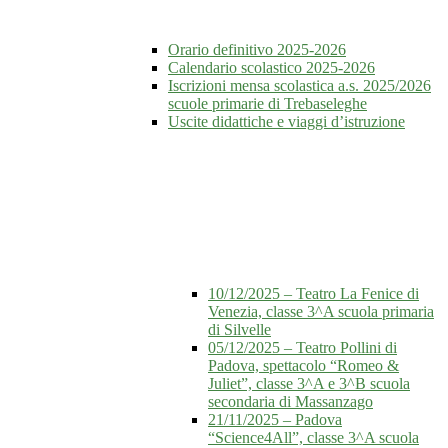
Orario definitivo 2025-2026
Calendario scolastico 2025-2026
Iscrizioni mensa scolastica a.s. 2025/2026
scuole primarie di Trebaseleghe
Uscite didattiche e viaggi d’istruzione
10/12/2025 – Teatro La Fenice di
Venezia, classe 3^A scuola primaria
di Silvelle
05/12/2025 – Teatro Pollini di
Padova, spettacolo “Romeo &
Juliet”, classe 3^A e 3^B scuola
secondaria di Massanzago
21/11/2025 – Padova
“Science4All”, classe 3^A scuola