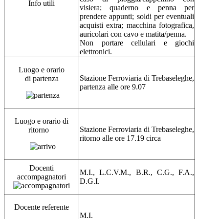
Info utili
visiera; quaderno e penna per
prendere appunti; soldi per eventuali
acquisti extra; macchina fotografica,
auricolari con cavo e matita/penna.
Non portare cellulari e giochi
elettronici.
Luogo e orario
Stazione Ferroviaria di Trebaseleghe,
di partenza
partenza alle ore 9.07
Luogo e orario di
Stazione Ferroviaria di Trebaseleghe,
ritorno
ritorno alle ore 17.19 circa
Docenti
M.I., L.C.V.M., B.R., C.G., F.A.,
accompagnatori
D.G.I.
Docente referente
M.I.