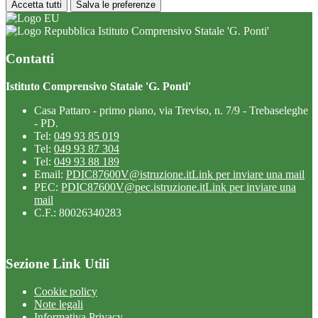
Accetta tutti
Salva le preferenze
Istituto Comprensivo Statale 'G. Ponti'
Contatti
Istituto Comprensivo Statale 'G. Ponti'
Casa Pattaro - primo piano, via Treviso, n. 7/9 - Trebaseleghe
- PD.
Tel:
049 93 85 019
Tel:
049 93 87 304
Tel:
049 93 88 189
Email:
PDIC87600V@istruzione.it
Link per inviare una mail
PEC:
PDIC87600V@pec.istruzione.it
Link per inviare una
mail
C.F.: 80026340283
Sezione Link Utili
Cookie policy
Note legali
Informativa Privacy