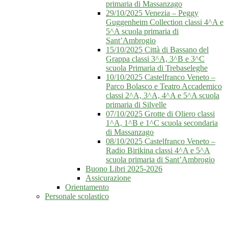
primaria di Massanzago
29/10/2025 Venezia – Peggy
Guggenheim Collection classi 4^A e
5^A scuola primaria di
Sant’Ambrogio
15/10/2025 Città di Bassano del
Grappa classi 3^A, 3^B e 3^C
scuola Primaria di Trebaseleghe
10/10/2025 Castelfranco Veneto –
Parco Bolasco e Teatro Accademico
classi 2^A, 3^A, 4^A e 5^A scuola
primaria di Silvelle
07/10/2025 Grotte di Oliero classi
1^A, 1^B e 1^C scuola secondaria
di Massanzago
08/10/2025 Castelfranco Veneto –
Radio Birikina classi 4^A e 5^A
scuola primaria di Sant’Ambrogio
Buono Libri 2025-2026
Assicurazione
Orientamento
Personale scolastico