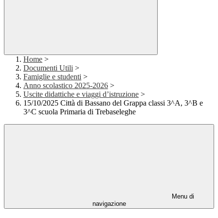
Home
>
Documenti Utili
>
Famiglie e studenti
>
Anno scolastico 2025-2026
>
Uscite didattiche e viaggi d’istruzione
>
15/10/2025 Città di Bassano del Grappa classi 3^A, 3^B e
3^C scuola Primaria di Trebaseleghe
Menu di
navigazione