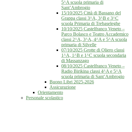
5^A scuola primaria di
Sant’Ambrogio
15/10/2025 Città di Bassano del
Grappa classi 3^A, 3^B e 3^C
scuola Primaria di Trebaseleghe
10/10/2025 Castelfranco Veneto –
Parco Bolasco e Teatro Accademico
classi 2^A, 3^A, 4^A e 5^A scuola
primaria di Silvelle
07/10/2025 Grotte di Oliero classi
1^A, 1^B e 1^C scuola secondaria
di Massanzago
08/10/2025 Castelfranco Veneto –
Radio Birikina classi 4^A e 5^A
scuola primaria di Sant’Ambrogio
Buono Libri 2025-2026
Assicurazione
Orientamento
Personale scolastico