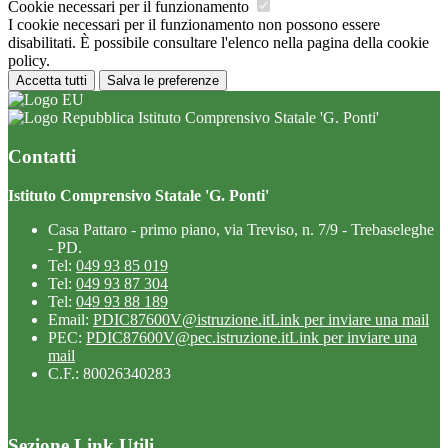
Cookie necessari per il funzionamento
I cookie necessari per il funzionamento non possono essere
disabilitati. È possibile consultare l'elenco nella pagina della cookie
policy.
Accetta tutti
Salva le preferenze
Istituto Comprensivo Statale 'G. Ponti'
Contatti
Istituto Comprensivo Statale 'G. Ponti'
Casa Pattaro - primo piano, via Treviso, n. 7/9 - Trebaseleghe
- PD.
Tel:
049 93 85 019
Tel:
049 93 87 304
Tel:
049 93 88 189
Email:
PDIC87600V@istruzione.it
Link per inviare una mail
PEC:
PDIC87600V@pec.istruzione.it
Link per inviare una
mail
C.F.: 80026340283
Sezione Link Utili