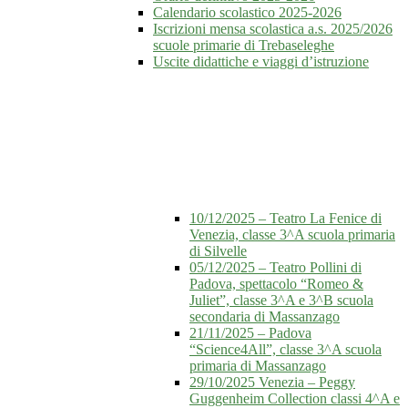
Calendario scolastico 2025-2026
Iscrizioni mensa scolastica a.s. 2025/2026
scuole primarie di Trebaseleghe
Uscite didattiche e viaggi d’istruzione
10/12/2025 – Teatro La Fenice di
Venezia, classe 3^A scuola primaria
di Silvelle
05/12/2025 – Teatro Pollini di
Padova, spettacolo “Romeo &
Juliet”, classe 3^A e 3^B scuola
secondaria di Massanzago
21/11/2025 – Padova
“Science4All”, classe 3^A scuola
primaria di Massanzago
29/10/2025 Venezia – Peggy
Guggenheim Collection classi 4^A e