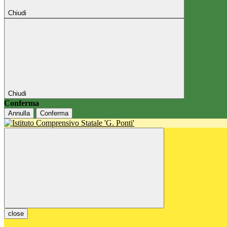
Chiudi
Chiudi
Conferma
Annulla
Conferma
close