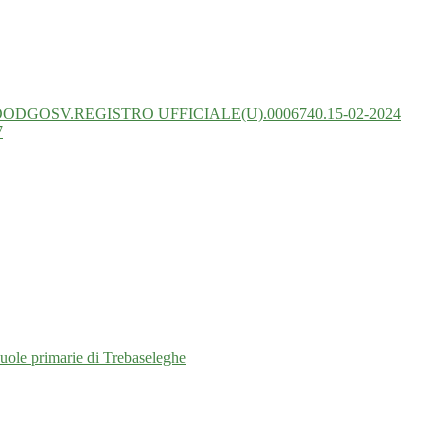
ODGOSV.REGISTRO UFFICIALE(U).0006740.15-02-2024
7
cuole primarie di Trebaseleghe