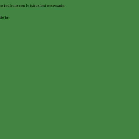
o indicato con le istruzioni necessarie.
ite la
Login Spaggiari