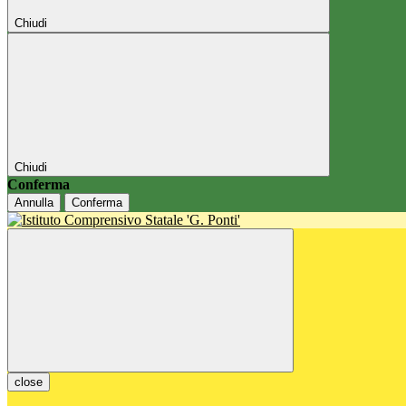
Chiudi
Chiudi
Conferma
Annulla
Conferma
close