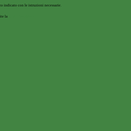
o indicato con le istruzioni necessarie.
ite la
Login Spaggiari