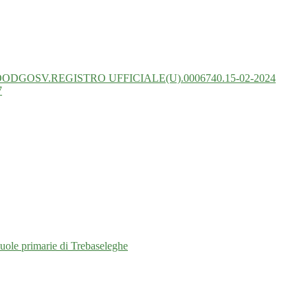
ODGOSV.REGISTRO UFFICIALE(U).0006740.15-02-2024
7
cuole primarie di Trebaseleghe