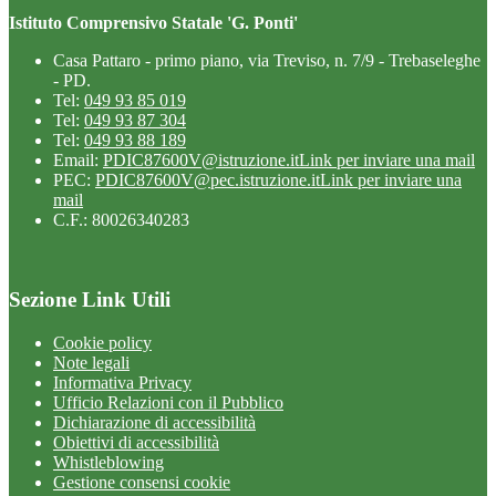
Istituto Comprensivo Statale 'G. Ponti'
Casa Pattaro - primo piano, via Treviso, n. 7/9 - Trebaseleghe
- PD.
Tel:
049 93 85 019
Tel:
049 93 87 304
Tel:
049 93 88 189
Email:
PDIC87600V@istruzione.it
Link per inviare una mail
PEC:
PDIC87600V@pec.istruzione.it
Link per inviare una
mail
C.F.: 80026340283
Sezione Link Utili
Cookie policy
Note legali
Informativa Privacy
Ufficio Relazioni con il Pubblico
Dichiarazione di accessibilità
Obiettivi di accessibilità
Whistleblowing
Gestione consensi cookie