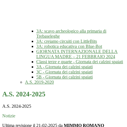
3A: scavo archeologico alla primaria di
Trebaseleghe
3A: creiamo circuiti con LittleBits
3A: robotica educativa con Blue-Bot
GIORNATA INTERNAZIONALE DELLA
LINGUA MADRE – 21 FEBBRAIO 2024
Classi terze e quarte - Giornata dei calzini spaiati
3A - Giornata dei calzini spaiati
3C - Giornata dei calzini spaiati
5B - Giornata dei calzini spaiati
A.S. 2019-2020
A.S. 2024-2025
A.S. 2024-2025
Notizie
Ultima revisione il 21-02-2025 da
MIMMO ROMANO