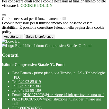
Per conoscere quali sono i cookie necessari al funzionamento potete
visionare la
COOKIE POLICY
.
Cookie necessari per il funzionamento
I cookie necessari per il funzionamento non possono essere
disabilitati. È possibile consultare l'elenco nella pagina della cookie
policy.
Accetta tutti
Salva le preferenze
Istituto Comprensivo Statale 'G. Ponti'
Contatti
Istituto Comprensivo Statale 'G. Ponti'
Casa Pattaro - primo piano, via Treviso, n. 7/9 - Trebaseleghe
- PD.
Tel:
049 93 85 019
Tel:
049 93 87 304
Tel:
049 93 88 189
Email:
PDIC87600V@istruzione.it
Link per inviare una mail
PEC:
PDIC87600V@pec.istruzione.it
Link per inviare una
mail
C.F.: 80026340283