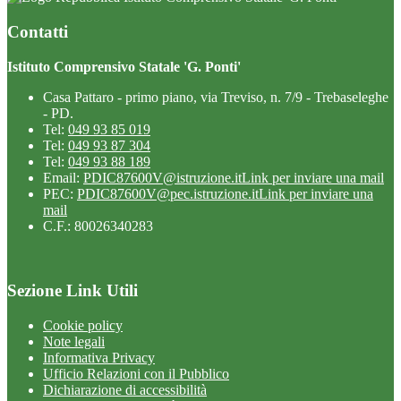
Contatti
Istituto Comprensivo Statale 'G. Ponti'
Casa Pattaro - primo piano, via Treviso, n. 7/9 - Trebaseleghe
- PD.
Tel:
049 93 85 019
Tel:
049 93 87 304
Tel:
049 93 88 189
Email:
PDIC87600V@istruzione.it
Link per inviare una mail
PEC:
PDIC87600V@pec.istruzione.it
Link per inviare una
mail
C.F.: 80026340283
Sezione Link Utili
Cookie policy
Note legali
Informativa Privacy
Ufficio Relazioni con il Pubblico
Dichiarazione di accessibilità