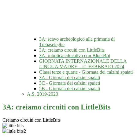
3A: scavo archeologico alla primaria di
Trebaseleghe
3A: creiamo circuiti con LittleBits
3A: robotica educativa con Blue-Bot
GIORNATA INTERNAZIONALE DELLA
LINGUA MADRE – 21 FEBBRAIO 2024
Classi terze e quarte - Giornata dei calzini spaiati
3A - Giornata dei calzini spaiati
3C - Giornata dei calzini spaiati
5B - Giornata dei calzini spaiati
A.S. 2019-2020
3A: creiamo circuiti con LittleBits
Creiamo circuiti con LittleBits