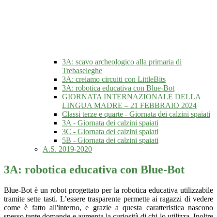
3A: scavo archeologico alla primaria di
Trebaseleghe
3A: creiamo circuiti con LittleBits
3A: robotica educativa con Blue-Bot
GIORNATA INTERNAZIONALE DELLA
LINGUA MADRE – 21 FEBBRAIO 2024
Classi terze e quarte - Giornata dei calzini spaiati
3A - Giornata dei calzini spaiati
3C - Giornata dei calzini spaiati
5B - Giornata dei calzini spaiati
A.S. 2019-2020
3A: robotica educativa con Blue-Bot
Blue-Bot è un robot progettato per la robotica educativa utilizzabile
tramite sette tasti. L’essere trasparente permette ai ragazzi di vedere
come è fatto all'interno, e grazie a questa caratteristica nascono
spesso tante domande e aumenta la curiosità di chi lo utilizza. Inoltre