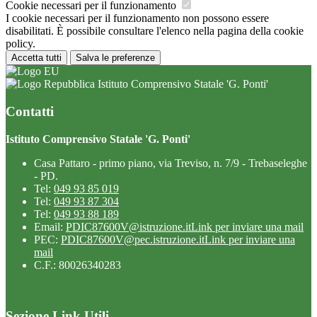
Cookie necessari per il funzionamento
I cookie necessari per il funzionamento non possono essere
disabilitati. È possibile consultare l'elenco nella pagina della cookie
policy.
Accetta tutti
Salva le preferenze
Istituto Comprensivo Statale 'G. Ponti'
Contatti
Istituto Comprensivo Statale 'G. Ponti'
Casa Pattaro - primo piano, via Treviso, n. 7/9 - Trebaseleghe
- PD.
Tel:
049 93 85 019
Tel:
049 93 87 304
Tel:
049 93 88 189
Email:
PDIC87600V@istruzione.it
Link per inviare una mail
PEC:
PDIC87600V@pec.istruzione.it
Link per inviare una
mail
C.F.: 80026340283
Sezione Link Utili