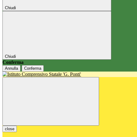
Chiudi
Chiudi
Conferma
Annulla
Conferma
close