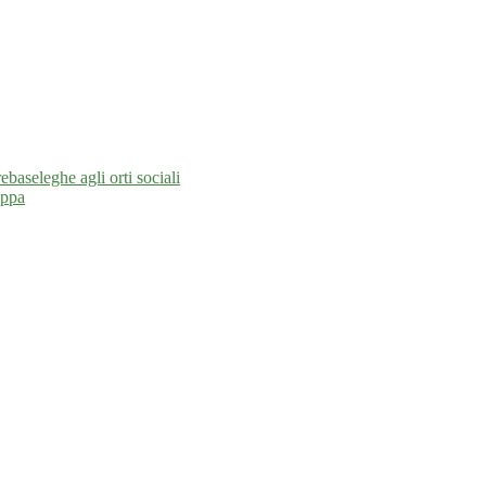
rebaseleghe agli orti sociali
appa