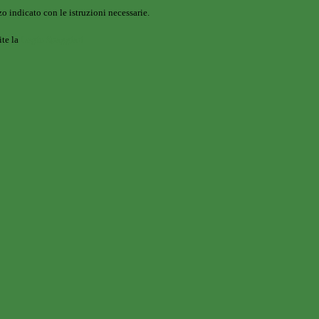
o indicato con le istruzioni necessarie.
ite la
Login Spaggiari