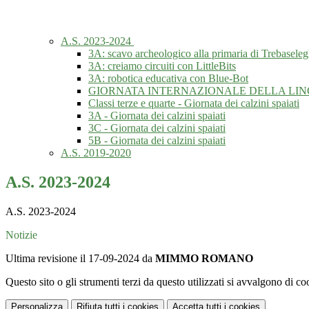
A.S. 2023-2024
3A: scavo archeologico alla primaria di Trebasele
3A: creiamo circuiti con LittleBits
3A: robotica educativa con Blue-Bot
GIORNATA INTERNAZIONALE DELLA LING
Classi terze e quarte - Giornata dei calzini spaiati
3A - Giornata dei calzini spaiati
3C - Giornata dei calzini spaiati
5B - Giornata dei calzini spaiati
A.S. 2019-2020
A.S. 2023-2024
A.S. 2023-2024
Notizie
Ultima revisione il 17-09-2024 da
MIMMO ROMANO
Questo sito o gli strumenti terzi da questo utilizzati si avvalgono di coo
Personalizza
Rifiuta tutti
i cookies
Accetta tutti
i cookies