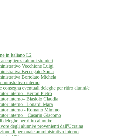
ne in Italiano L2
ccoglienza alunni stranieri
inistrativo Vecchione Luigi
ministrativa Beccegato Sonia
inistrativa Bortolato Michela
mministrativo interno
e consegna eventuali deleghe per ritiro alunni/e
tor interno– Berton Pietro
tor interno– Biasiolo Claudia
utor interno– Lonardi Mara
 tutor interno - Romano Mimmo
utor interno – Casarin Giacomo
 deleghe per ritiro alunni/e
avore degli alunni/e provenienti dall'Ucraina
ezione di personale amministrativo interno