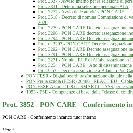
Prot. 3337 - Avviso interno per la selezione di pe
Prot. 3331 - Determina selezione personale ATA
Prot. 3277 - Avvio delle attività - PON CARE
Prot. 3518 - Decreto di nomina Commissione di va
2020
Prot. 3279 - PON CARE Decreto assegnazione i
Prot. 3296 - PON CARE decreto assegnazione inca
Prot. 3294 - PON CARE Decreto assegnazione inca
Prot. n. 3293 - PON CARE Decreto assegnazione in
Prot. 3292 - PON CARE Decreto assegnazione inc
Prot. 3291 - PON CARE Decreto assegnazione in
Prot. 3271 - Nomina RUP di Alfabetizzazione in Ita
Prot. 3254 - PON CARE - Atto di disseminazione
Prot.3253 - Decreto assunzione a Bilancio Pon Ca
PON FESR - Digital board: trasformazione digitale nella 
PON Per la scuola (FESR) 20480 - REACT EU - Cablaggio st
PON-FESR Azione 10.8.6 - SMART CLASS per le scuole
1953 - FSE - Competenze di base: dalla "classe di condiv
Prot. 3852 - PON CARE - Conferimento in
PON CARE - Conferimento incarico tutor interno
Allegati