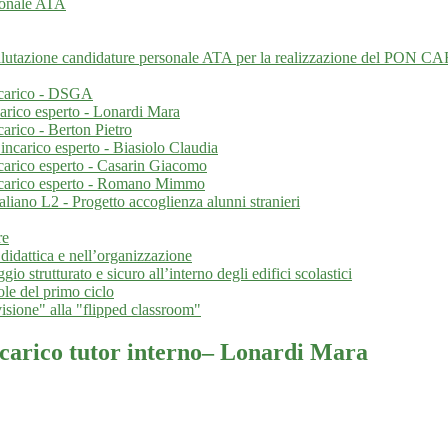
rsonale ATA
lutazione candidature personale ATA per la realizzazione del PON CA
ncarico - DSGA
rico esperto - Lonardi Mara
rico - Berton Pietro
carico esperto - Biasiolo Claudia
arico esperto - Casarin Giacomo
carico esperto - Romano Mimmo
liano L2 - Progetto accoglienza alunni stranieri
re
didattica e nell’organizzazione
rutturato e sicuro all’interno degli edifici scolastici
 del primo ciclo
isione" alla "flipped classroom"
carico tutor interno– Lonardi Mara