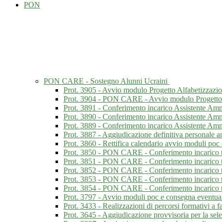
PON
PON CARE - Sostegno Alunni Ucraini
Prot. 3905 - Avvio modulo Progetto Alfabetizzazio
Prot. 3904 - PON CARE - Avvio modulo Progetto a
Prot. 3891 - Conferimento incarico Assistente Amm
Prot. 3890 - Conferimento incarico Assistente Am
Prot. 3889 - Conferimento incarico Assistente Amm
Prot. 3887 - Aggiudicazione definitiva personale a
Prot. 3860 - Rettifica calendario avvio moduli poc 
Prot. 3850 - PON CARE - Conferimento incarico tu
Prot. 3851 - PON CARE - Conferimento incarico tu
Prot. 3852 - PON CARE - Conferimento incarico t
Prot. 3853 - PON CARE - Conferimento incarico
Prot. 3854 - PON CARE - Conferimento incarico t
Prot. 3797 - Avvio moduli poc e consegna eventuali
Prot. 3433 - Realizzazioni di percorsi formativi a f
Prot. 3645 - Aggiudicazione provvisoria per la sel