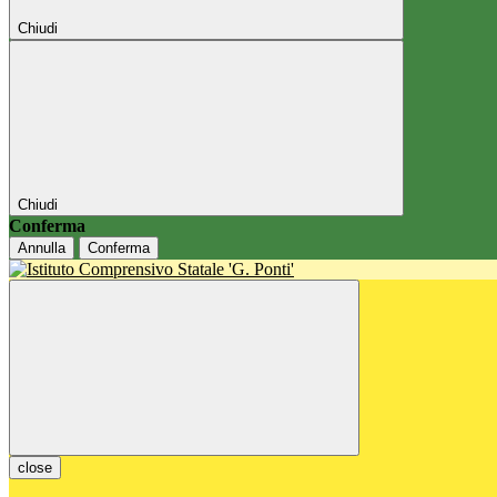
Chiudi
Chiudi
Conferma
Annulla
Conferma
close