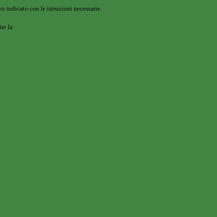
o indicato con le istruzioni necessarie.
ite la
Login Spaggiari