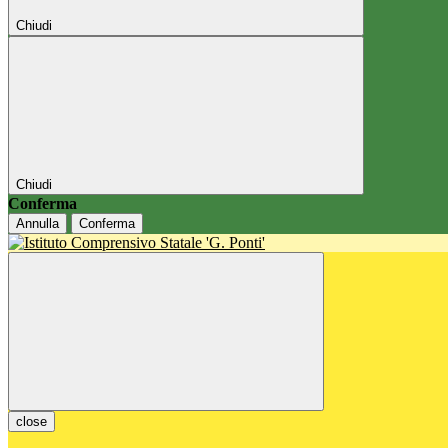
Chiudi
Chiudi
Conferma
Annulla
Conferma
close