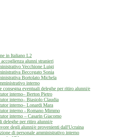
ne in Italiano L2
ccoglienza alunni stranieri
inistrativo Vecchione Luigi
ministrativa Beccegato Sonia
inistrativa Bortolato Michela
mministrativo interno
e consegna eventuali deleghe per ritiro alunni/e
tor interno– Berton Pietro
tor interno– Biasiolo Claudia
utor interno– Lonardi Mara
 tutor interno - Romano Mimmo
utor interno – Casarin Giacomo
 deleghe per ritiro alunni/e
avore degli alunni/e provenienti dall'Ucraina
ezione di personale amministrativo interno