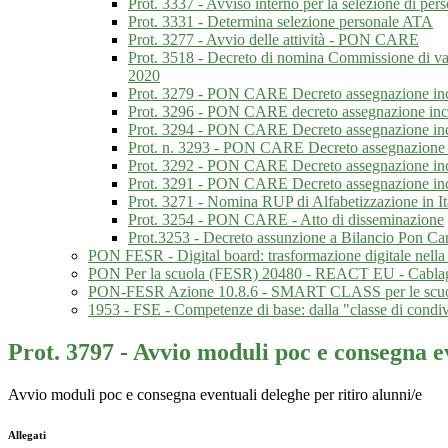
Prot. 3337 - Avviso interno per la selezione di pe
Prot. 3331 - Determina selezione personale ATA
Prot. 3277 - Avvio delle attività - PON CARE
Prot. 3518 - Decreto di nomina Commissione di va
2020
Prot. 3279 - PON CARE Decreto assegnazione i
Prot. 3296 - PON CARE decreto assegnazione inca
Prot. 3294 - PON CARE Decreto assegnazione inca
Prot. n. 3293 - PON CARE Decreto assegnazione in
Prot. 3292 - PON CARE Decreto assegnazione inc
Prot. 3291 - PON CARE Decreto assegnazione in
Prot. 3271 - Nomina RUP di Alfabetizzazione in Ita
Prot. 3254 - PON CARE - Atto di disseminazione
Prot.3253 - Decreto assunzione a Bilancio Pon Ca
PON FESR - Digital board: trasformazione digitale nella 
PON Per la scuola (FESR) 20480 - REACT EU - Cablaggio st
PON-FESR Azione 10.8.6 - SMART CLASS per le scuole
1953 - FSE - Competenze di base: dalla "classe di condiv
Prot. 3797 - Avvio moduli poc e consegna ev
Avvio moduli poc e consegna eventuali deleghe per ritiro alunni/e
Allegati