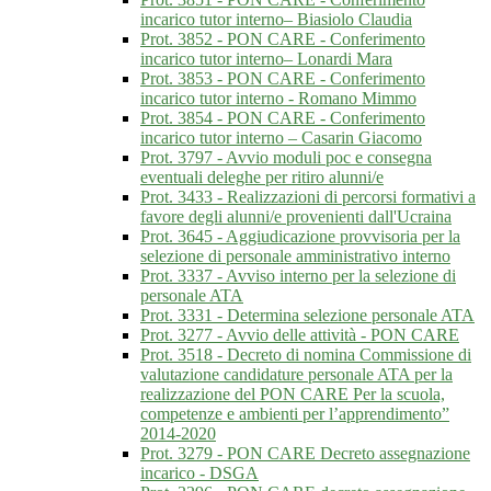
incarico tutor interno– Biasiolo Claudia
Prot. 3852 - PON CARE - Conferimento
incarico tutor interno– Lonardi Mara
Prot. 3853 - PON CARE - Conferimento
incarico tutor interno - Romano Mimmo
Prot. 3854 - PON CARE - Conferimento
incarico tutor interno – Casarin Giacomo
Prot. 3797 - Avvio moduli poc e consegna
eventuali deleghe per ritiro alunni/e
Prot. 3433 - Realizzazioni di percorsi formativi a
favore degli alunni/e provenienti dall'Ucraina
Prot. 3645 - Aggiudicazione provvisoria per la
selezione di personale amministrativo interno
Prot. 3337 - Avviso interno per la selezione di
personale ATA
Prot. 3331 - Determina selezione personale ATA
Prot. 3277 - Avvio delle attività - PON CARE
Prot. 3518 - Decreto di nomina Commissione di
valutazione candidature personale ATA per la
realizzazione del PON CARE Per la scuola,
competenze e ambienti per l’apprendimento”
2014-2020
Prot. 3279 - PON CARE Decreto assegnazione
incarico - DSGA