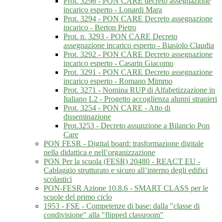
Prot. 3296 - PON CARE decreto assegnazione
incarico esperto - Lonardi Mara
Prot. 3294 - PON CARE Decreto assegnazione
incarico - Berton Pietro
Prot. n. 3293 - PON CARE Decreto
assegnazione incarico esperto - Biasiolo Claudia
Prot. 3292 - PON CARE Decreto assegnazione
incarico esperto - Casarin Giacomo
Prot. 3291 - PON CARE Decreto assegnazione
incarico esperto - Romano Mimmo
Prot. 3271 - Nomina RUP di Alfabetizzazione in
Italiano L2 - Progetto accoglienza alunni stranieri
Prot. 3254 - PON CARE - Atto di
disseminazione
Prot.3253 - Decreto assunzione a Bilancio Pon
Care
PON FESR - Digital board: trasformazione digitale
nella didattica e nell’organizzazione
PON Per la scuola (FESR) 20480 - REACT EU -
Cablaggio strutturato e sicuro all’interno degli edifici
scolastici
PON-FESR Azione 10.8.6 - SMART CLASS per le
scuole del primo ciclo
1953 - FSE - Competenze di base: dalla "classe di
condivisione" alla "flipped classroom"