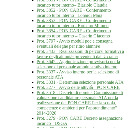
incarico tutor interno– Biasiolo Claudia
Prot. 3852 - PON CARE - Conferimento
incarico tutor interno– Lonardi Mara
Prot. 3853 - PON CARE - Conferimento
incarico tutor interno - Romano Mimmo
Prot. 3854 - PON CARE - Conferimento
incarico tutor interno – Casarin Giacomo
Prot. 3797 - Avvio moduli poc e consegna
eventuali deleghe per ritiro alunni/e
Prot. 3433 - Realizzazioni di percorsi formativi a
favore degli alunni/e provenienti dall'Ucraina
Prot. 3645 - Aggiudicazione provvisoria per la
selezione di personale amministrativo interno
Prot. 3337 - Avviso interno per la selezione di
personale ATA
Prot. 3331 - Determina selezione personale ATA
Prot. 3277 - Avvio delle attività - PON CARE
Prot. 3518 - Decreto di nomina Commissione di
valutazione candidature personale ATA per la
realizzazione del PON CARE Per la scuola,
competenze e ambienti per l’apprendimento”
2014-2020
Prot. 3279 - PON CARE Decreto assegnazione
incarico - DSGA