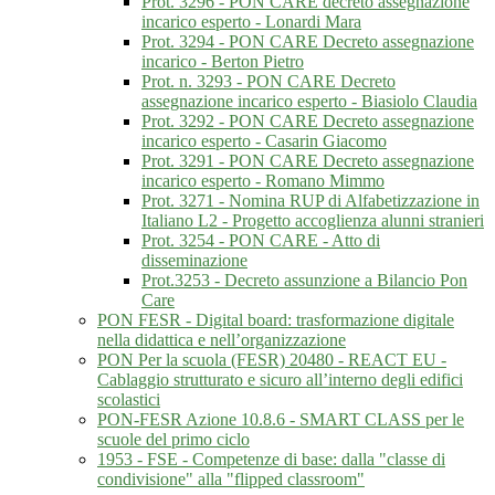
Prot. 3296 - PON CARE decreto assegnazione
incarico esperto - Lonardi Mara
Prot. 3294 - PON CARE Decreto assegnazione
incarico - Berton Pietro
Prot. n. 3293 - PON CARE Decreto
assegnazione incarico esperto - Biasiolo Claudia
Prot. 3292 - PON CARE Decreto assegnazione
incarico esperto - Casarin Giacomo
Prot. 3291 - PON CARE Decreto assegnazione
incarico esperto - Romano Mimmo
Prot. 3271 - Nomina RUP di Alfabetizzazione in
Italiano L2 - Progetto accoglienza alunni stranieri
Prot. 3254 - PON CARE - Atto di
disseminazione
Prot.3253 - Decreto assunzione a Bilancio Pon
Care
PON FESR - Digital board: trasformazione digitale
nella didattica e nell’organizzazione
PON Per la scuola (FESR) 20480 - REACT EU -
Cablaggio strutturato e sicuro all’interno degli edifici
scolastici
PON-FESR Azione 10.8.6 - SMART CLASS per le
scuole del primo ciclo
1953 - FSE - Competenze di base: dalla "classe di
condivisione" alla "flipped classroom"