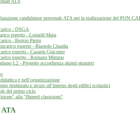
rsonale ATA
lutazione candidature personale ATA per la realizzazione del PON CA
ncarico - DSGA
rico esperto - Lonardi Mara
rico - Berton Pietro
carico esperto - Biasiolo Claudia
arico esperto - Casarin Giacomo
carico esperto - Romano Mimmo
liano L2 - Progetto accoglienza alunni stranieri
re
didattica e nell’organizzazione
rutturato e sicuro all’interno degli edifici scolastici
 del primo ciclo
isione" alla "flipped classroom"
e ATA