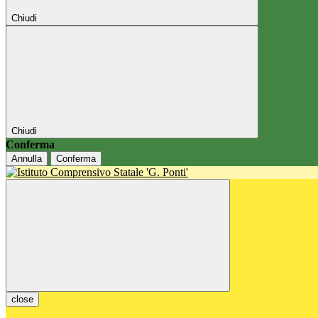
Chiudi
Chiudi
Conferma
Annulla
Conferma
close