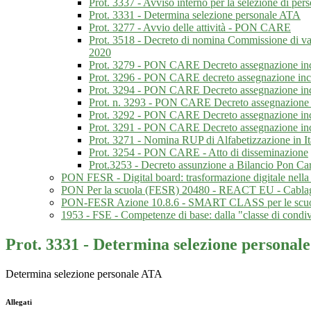
Prot. 3337 - Avviso interno per la selezione di pe
Prot. 3331 - Determina selezione personale ATA
Prot. 3277 - Avvio delle attività - PON CARE
Prot. 3518 - Decreto di nomina Commissione di va
2020
Prot. 3279 - PON CARE Decreto assegnazione i
Prot. 3296 - PON CARE decreto assegnazione inca
Prot. 3294 - PON CARE Decreto assegnazione inca
Prot. n. 3293 - PON CARE Decreto assegnazione in
Prot. 3292 - PON CARE Decreto assegnazione inc
Prot. 3291 - PON CARE Decreto assegnazione in
Prot. 3271 - Nomina RUP di Alfabetizzazione in Ita
Prot. 3254 - PON CARE - Atto di disseminazione
Prot.3253 - Decreto assunzione a Bilancio Pon Ca
PON FESR - Digital board: trasformazione digitale nella 
PON Per la scuola (FESR) 20480 - REACT EU - Cablaggio st
PON-FESR Azione 10.8.6 - SMART CLASS per le scuole
1953 - FSE - Competenze di base: dalla "classe di condiv
Prot. 3331 - Determina selezione personal
Determina selezione personale ATA
Allegati