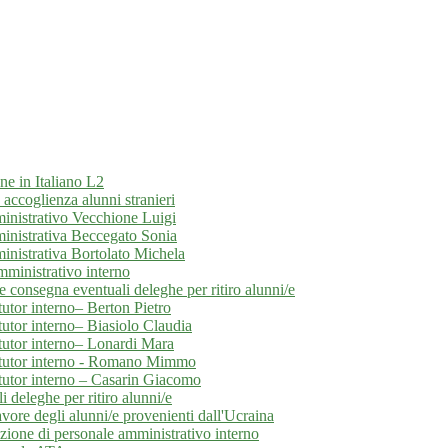
ne in Italiano L2
ccoglienza alunni stranieri
inistrativo Vecchione Luigi
ministrativa Beccegato Sonia
inistrativa Bortolato Michela
mministrativo interno
e consegna eventuali deleghe per ritiro alunni/e
tor interno– Berton Pietro
tor interno– Biasiolo Claudia
utor interno– Lonardi Mara
 tutor interno - Romano Mimmo
utor interno – Casarin Giacomo
 deleghe per ritiro alunni/e
avore degli alunni/e provenienti dall'Ucraina
ezione di personale amministrativo interno