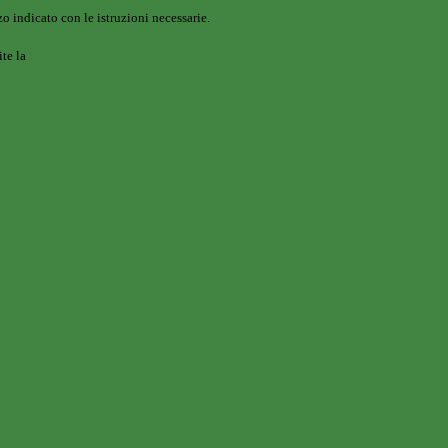
o indicato con le istruzioni necessarie.
ite la
Login Spaggiari