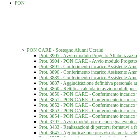
PON
PON CARE - Sostegno Alunni Ucraini
Prot. 3905 - Avvio modulo Progetto Alfabetizzazio
Prot. 3904 - PON CARE - Avvio modulo Progetto a
Prot. 3891 - Conferimento incarico Assistente Amm
Prot. 3890 - Conferimento incarico Assistente Am
Prot. 3889 - Conferimento incarico Assistente Amm
Prot. 3887 - Aggiudicazione definitiva personale a
Prot. 3860 - Rettifica calendario avvio moduli poc 
Prot. 3850 - PON CARE - Conferimento incarico tu
Prot. 3851 - PON CARE - Conferimento incarico tu
Prot. 3852 - PON CARE - Conferimento incarico t
Prot. 3853 - PON CARE - Conferimento incarico
Prot. 3854 - PON CARE - Conferimento incarico t
Prot. 3797 - Avvio moduli poc e consegna eventuali
Prot. 3433 - Realizzazioni di percorsi formativi a f
Prot. 3645 - Aggiudicazione provvisoria per la sel