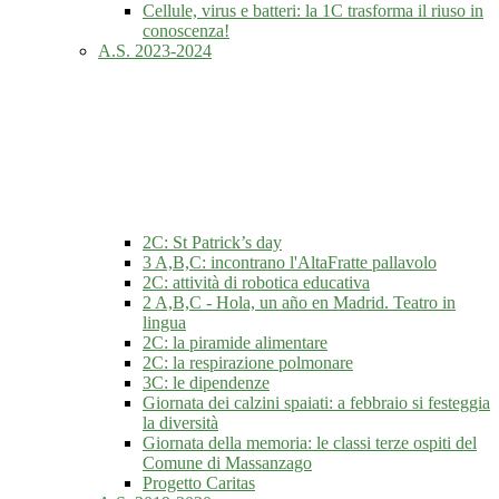
Cellule, virus e batteri: la 1C trasforma il riuso in
conoscenza!
A.S. 2023-2024
2C: St Patrick’s day
3 A,B,C: incontrano l'AltaFratte pallavolo
2C: attività di robotica educativa
2 A,B,C - Hola, un año en Madrid. Teatro in
lingua
2C: la piramide alimentare
2C: la respirazione polmonare
3C: le dipendenze
Giornata dei calzini spaiati: a febbraio si festeggia
la diversità
Giornata della memoria: le classi terze ospiti del
Comune di Massanzago
Progetto Caritas