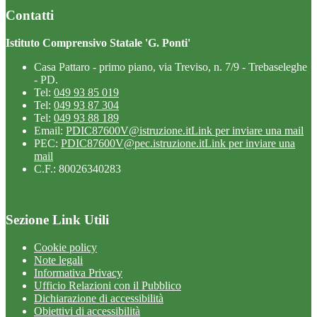
Contatti
Istituto Comprensivo Statale 'G. Ponti'
Casa Pattaro - primo piano, via Treviso, n. 7/9 - Trebaseleghe
- PD.
Tel:
049 93 85 019
Tel:
049 93 87 304
Tel:
049 93 88 189
Email:
PDIC87600V@istruzione.it
Link per inviare una mail
PEC:
PDIC87600V@pec.istruzione.it
Link per inviare una
mail
C.F.: 80026340283
Sezione Link Utili
Cookie policy
Note legali
Informativa Privacy
Ufficio Relazioni con il Pubblico
Dichiarazione di accessibilità
Obiettivi di accessibilità