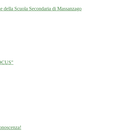
ale della Scuola Secondaria di Massanzago
 POCUS"
 conoscenza!