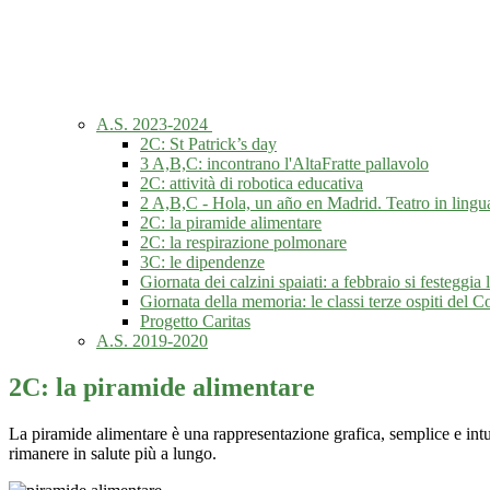
A.S. 2023-2024
2C: St Patrick’s day
3 A,B,C: incontrano l'AltaFratte pallavolo
2C: attività di robotica educativa
2 A,B,C - Hola, un año en Madrid. Teatro in lingu
2C: la piramide alimentare
2C: la respirazione polmonare
3C: le dipendenze
Giornata dei calzini spaiati: a febbraio si festeggia l
Giornata della memoria: le classi terze ospiti de
Progetto Caritas
A.S. 2019-2020
2C: la piramide alimentare
La piramide alimentare è una rappresentazione grafica, semplice e intu
rimanere in salute più a lungo.