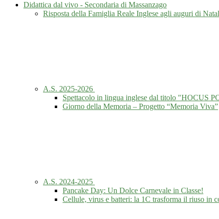
Didattica dal vivo - Secondaria di Massanzago
Risposta della Famiglia Reale Inglese agli auguri di Nat
A.S. 2025-2026
Spettacolo in lingua inglese dal titolo "HOCUS
Giorno della Memoria – Progetto “Memoria Viva”
A.S. 2024-2025
Pancake Day: Un Dolce Carnevale in Classe!
Cellule, virus e batteri: la 1C trasforma il riuso in