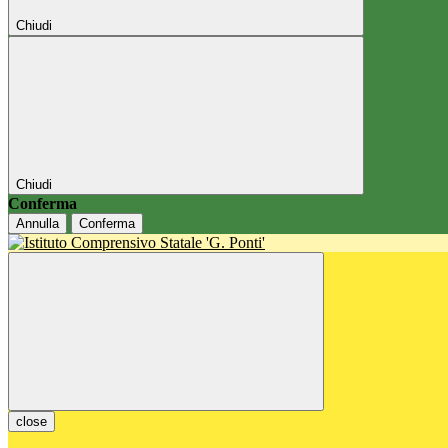
Chiudi
Chiudi
Conferma
Annulla
Conferma
close