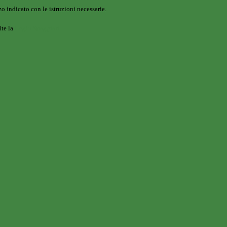
o indicato con le istruzioni necessarie.
ite la
Login Spaggiari