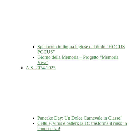
Spettacolo in lingua inglese dal titolo "HOCUS
POCUS"
Giorno della Memoria – Progetto “Memoria
Viva”
A.S. 2024-2025
Pancake Day: Un Dolce Carnevale in Classe!
Cellule, virus e batteri: la 1C trasforma il riuso in
conoscenza!