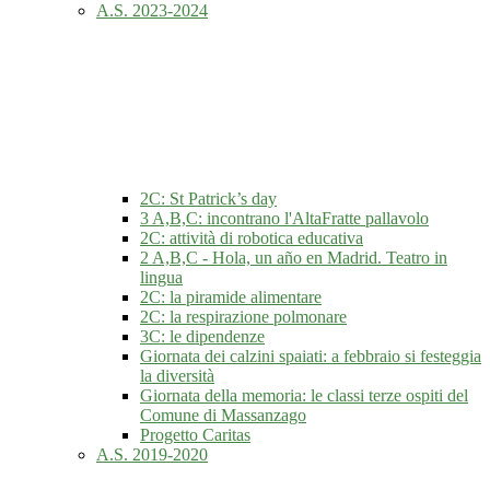
A.S. 2023-2024
2C: St Patrick’s day
3 A,B,C: incontrano l'AltaFratte pallavolo
2C: attività di robotica educativa
2 A,B,C - Hola, un año en Madrid. Teatro in
lingua
2C: la piramide alimentare
2C: la respirazione polmonare
3C: le dipendenze
Giornata dei calzini spaiati: a febbraio si festeggia
la diversità
Giornata della memoria: le classi terze ospiti del
Comune di Massanzago
Progetto Caritas
A.S. 2019-2020