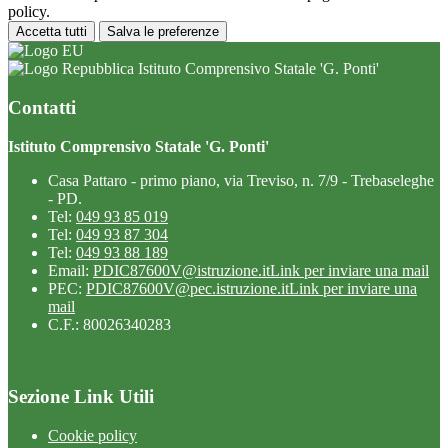
policy.
Accetta tutti
Salva le preferenze
Istituto Comprensivo Statale 'G. Ponti'
Contatti
Istituto Comprensivo Statale 'G. Ponti'
Casa Pattaro - primo piano, via Treviso, n. 7/9 - Trebaseleghe
- PD.
Tel:
049 93 85 019
Tel:
049 93 87 304
Tel:
049 93 88 189
Email:
PDIC87600V@istruzione.it
Link per inviare una mail
PEC:
PDIC87600V@pec.istruzione.it
Link per inviare una
mail
C.F.: 80026340283
Sezione Link Utili
Cookie policy