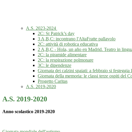
A.S. 2023-2024
2C: St Patrick’s day
3 A,B,C: incontrano l'AltaFratte pallavolo
2C: attività di robotica educativa
2 A,B,C - Hola, un año en Madrid. Teatro in lingu
2C: la piramide alimentare
2C: la respirazione polmonare
3C: le dipendenze
Giornata dei calzini spaiati: a febbraio si festeggia l
Giornata della memoria: le classi terze ospiti de
Progetto Caritas
A.S. 2019-2020
A.S. 2019-2020
Anno scolastico 2019-2020
Giornata mondiale dell'autismo