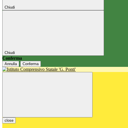
Chiudi
Chiudi
Conferma
Annulla
Conferma
close