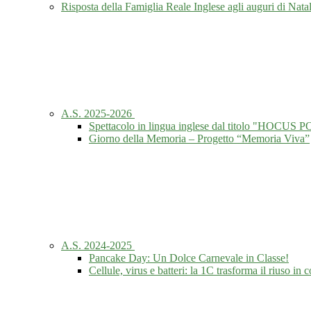
Risposta della Famiglia Reale Inglese agli auguri di Nat
A.S. 2025-2026
Spettacolo in lingua inglese dal titolo "HOCUS
Giorno della Memoria – Progetto “Memoria Viva”
A.S. 2024-2025
Pancake Day: Un Dolce Carnevale in Classe!
Cellule, virus e batteri: la 1C trasforma il riuso in