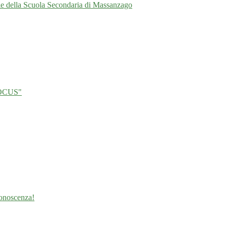
ale della Scuola Secondaria di Massanzago
 POCUS"
 conoscenza!