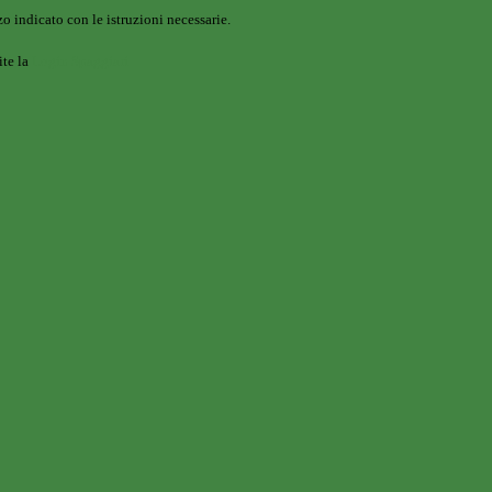
o indicato con le istruzioni necessarie.
ite la
Login Spaggiari