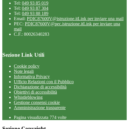
Tel:
049 93 85 019
Tel:
049 93 87 304
Tel:
049 93 88 189
Email:
PDIC87600V@istruzione.it
Link per inviare una mail
PEC:
PDIC87600V@pec.istruzione.it
Link per inviare una
mail
C.F.: 80026340283
Sezione Link Utili
Cookie policy
Note legali
Informativa Privacy
Ufficio Relazioni con il Pubblico
Dichiarazione di accessibilità
Obiettivi di accessibilità
Whistleblowing
Gestione consensi cookie
Amministrazione trasparente
Pagina visualizzata
774
volte
Sezione Copyright