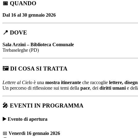
📅
QUANDO
Dal 16 al 30 gennaio 2026
📍
DOVE
Sala Arzini – Biblioteca Comunale
Trebaseleghe (PD)
🖼️
DI COSA SI TRATTA
Lettere al Cielo
è una
mostra itinerante
che raccoglie
lettere, diseg
Un percorso di riflessione sui temi della
pace
, dei
diritti umani
e del
🎤
EVENTI IN PROGRAMMA
▶️
Evento di apertura
📅
Venerdì 16 gennaio 2026