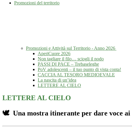
Promozioni del territorio
Promozioni e Attività sul Territorio - Anno 2026
AperiCuore 2026
Non tagliare il filo… sciogli il nodo
PASSI DI PACE – Trebaseleghe
PoV adolescenti – il tuo punto di vista conta!
CACCIA AL TESORO MEDIOEVALE
La nascita di un’idea
LETTERE AL CIELO
LETTERE AL CIELO
🕊️ Una mostra itinerante per dare voce a