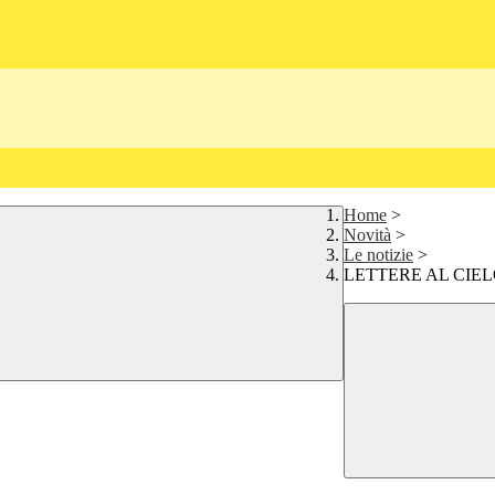
Home
>
Novità
>
Le notizie
>
LETTERE AL CIE