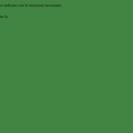
o indicato con le istruzioni necessarie.
ite la
Login Spaggiari