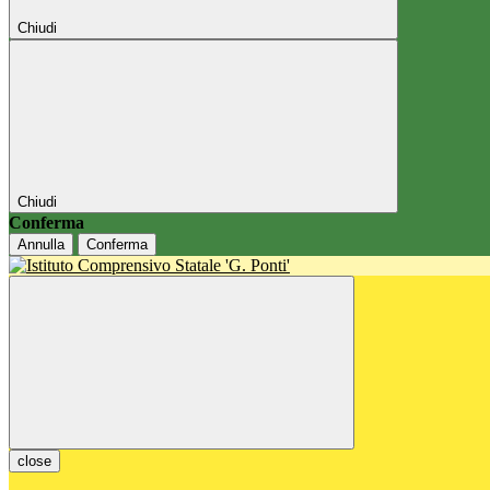
Chiudi
Chiudi
Conferma
Annulla
Conferma
close