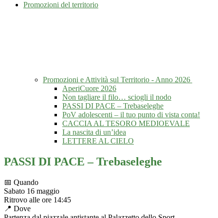
Promozioni del territorio
Promozioni e Attività sul Territorio - Anno 2026
AperiCuore 2026
Non tagliare il filo… sciogli il nodo
PASSI DI PACE – Trebaseleghe
PoV adolescenti – il tuo punto di vista conta!
CACCIA AL TESORO MEDIOEVALE
La nascita di un’idea
LETTERE AL CIELO
PASSI DI PACE – Trebaseleghe
📅 Quando
Sabato 16 maggio
Ritrovo alle ore 14:45
📍 Dove
Partenza dal piazzale antistante al Palazzetto dello Sport