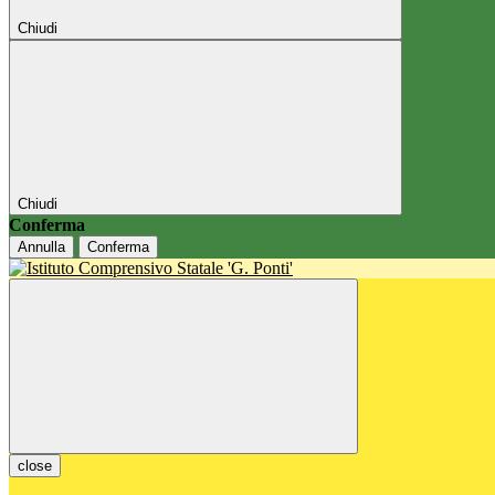
Chiudi
Chiudi
Conferma
Annulla
Conferma
close