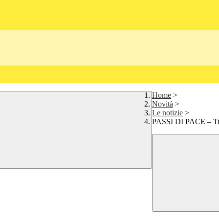
Home
>
Novità
>
Le notizie
>
PASSI DI PACE – Tr