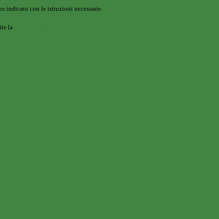
o indicato con le istruzioni necessarie.
ite la
Login Spaggiari