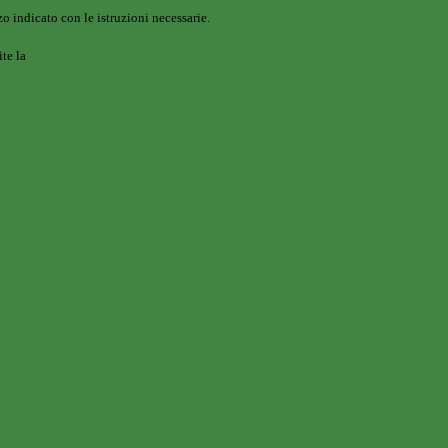
o indicato con le istruzioni necessarie.
ite la
Login Spaggiari