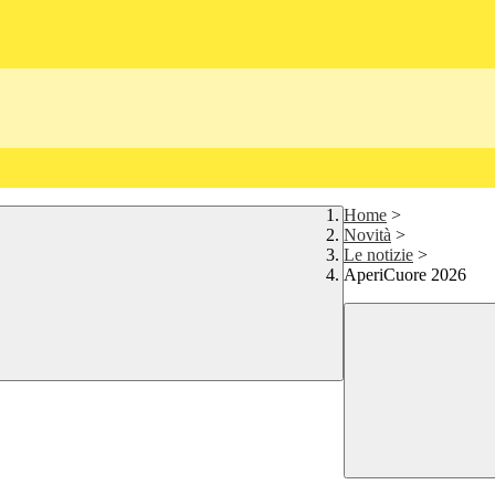
Home
>
Novità
>
Le notizie
>
AperiCuore 2026