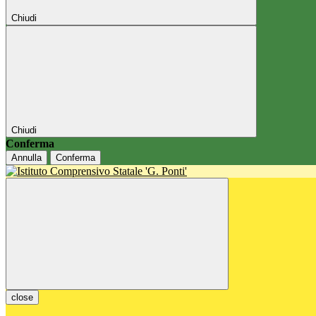
Chiudi
Chiudi
Conferma
Annulla
Conferma
close