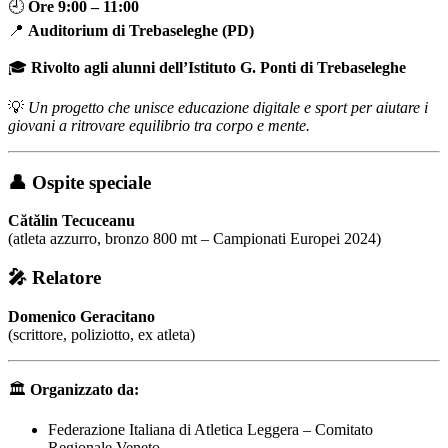
🕘
Ore 9:00 – 11:00
📍
Auditorium di Trebaseleghe (PD)
🎓
Rivolto agli alunni dell’Istituto G. Ponti di Trebaseleghe
💡
Un progetto che unisce educazione digitale e sport per aiutare i
giovani a ritrovare equilibrio tra corpo e mente.
👤
Ospite speciale
Cătălin Tecuceanu
(atleta azzurro, bronzo 800 mt – Campionati Europei 2024)
🎤
Relatore
Domenico Geracitano
(scrittore, poliziotto, ex atleta)
🏛️
Organizzato da:
Federazione Italiana di Atletica Leggera – Comitato
Regionale Veneto