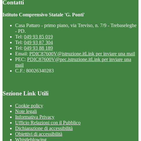
Contatti
Istituto Comprensivo Statale 'G. Ponti'
Casa Pattaro - primo piano, via Treviso, n. 7/9 - Trebaseleghe
- PD.
Tel:
049 93 85 019
Tel:
049 93 87 304
Tel:
049 93 88 189
Email:
PDIC87600V@istruzione.it
Link per inviare una mail
PEC:
PDIC87600V@pec.istruzione.it
Link per inviare una
mail
C.F.: 80026340283
Sezione Link Utili
Cookie policy
Note legali
Informativa Privacy
Ufficio Relazioni con il Pubblico
Dichiarazione di accessibilità
Obiettivi di accessibilità
Whistleblowing