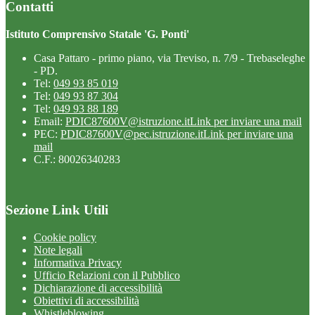
Contatti
Istituto Comprensivo Statale 'G. Ponti'
Casa Pattaro - primo piano, via Treviso, n. 7/9 - Trebaseleghe
- PD.
Tel:
049 93 85 019
Tel:
049 93 87 304
Tel:
049 93 88 189
Email:
PDIC87600V@istruzione.it
Link per inviare una mail
PEC:
PDIC87600V@pec.istruzione.it
Link per inviare una
mail
C.F.: 80026340283
Sezione Link Utili
Cookie policy
Note legali
Informativa Privacy
Ufficio Relazioni con il Pubblico
Dichiarazione di accessibilità
Obiettivi di accessibilità
Whistleblowing