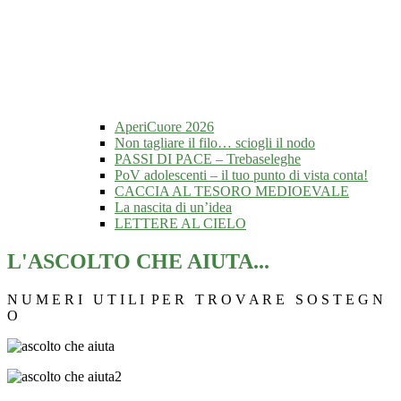
AperiCuore 2026
Non tagliare il filo… sciogli il nodo
PASSI DI PACE – Trebaseleghe
PoV adolescenti – il tuo punto di vista conta!
CACCIA AL TESORO MEDIOEVALE
La nascita di un’idea
LETTERE AL CIELO
L'ASCOLTO CHE AIUTA...
N U M E R I U T I L I P E R T R O V A R E S O S T E G N
O