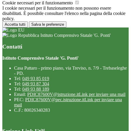
Cookie necessari per il funzionamento
I cookie necessari per il funzionamento non possono essere
disabilitati. È possibile consultare l'elenco nella pagina della cookie
policy.
Accetta tutti
Salva le preferenze
Istituto Comprensivo Statale 'G. Ponti'
Contatti
Istituto Comprensivo Statale 'G. Ponti'
Casa Pattaro - primo piano, via Treviso, n. 7/9 - Trebaseleghe
- PD.
Tel:
049 93 85 019
Tel:
049 93 87 304
Tel:
049 93 88 189
Email:
PDIC87600V@istruzione.it
Link per inviare una mail
PEC:
PDIC87600V@pec.istruzione.it
Link per inviare una
mail
C.F.: 80026340283