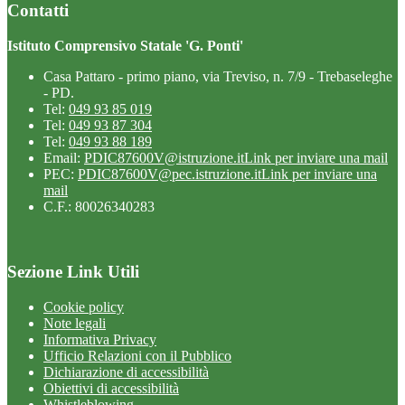
Contatti
Istituto Comprensivo Statale 'G. Ponti'
Casa Pattaro - primo piano, via Treviso, n. 7/9 - Trebaseleghe
- PD.
Tel:
049 93 85 019
Tel:
049 93 87 304
Tel:
049 93 88 189
Email:
PDIC87600V@istruzione.it
Link per inviare una mail
PEC:
PDIC87600V@pec.istruzione.it
Link per inviare una
mail
C.F.: 80026340283
Sezione Link Utili
Cookie policy
Note legali
Informativa Privacy
Ufficio Relazioni con il Pubblico
Dichiarazione di accessibilità
Obiettivi di accessibilità
Whistleblowing