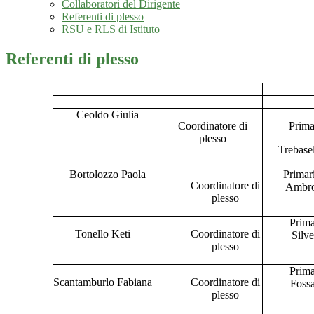
Collaboratori del Dirigente
Referenti di plesso
RSU e RLS di Istituto
Referenti di plesso
Ceoldo Giulia
Coordinatore di
Prima
plesso
Trebase
Bortolozzo Paola
Primar
Coordinatore
di
Ambro
plesso
Prima
Tonello Keti
Coordinatore
di
Silve
plesso
Prima
Scantamburlo Fabiana
Coordinatore
di
Fossa
plesso