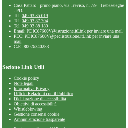
Casa Pattaro - primo piano, via Treviso, n. 7/9 - Trebaseleghe
- PD.
Tel:
049 93 85 019
Tel:
049 93 87 304
Tel:
049 93 88 189
Email:
PDIC87600V@istruzione.it
Link per inviare una mail
PEC:
PDIC87600V@pec.istruzione.it
Link per inviare una
mail
C.F.: 80026340283
Sezione Link Utili
Cookie policy
Note legali
Informativa Privacy
Ufficio Relazioni con il Pubblico
Dichiarazione di accessibilità
Obiettivi di accessibilità
Whistleblowing
Gestione consensi cookie
Amministrazione trasparente