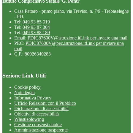
Istituto Comprensivo Statale 'G. Ponti'
Casa Pattaro - primo piano, via Treviso, n. 7/9 - Trebaseleghe
- PD.
Tel:
049 93 85 019
Tel:
049 93 87 304
Tel:
049 93 88 189
Email:
PDIC87600V@istruzione.it
Link per inviare una mail
PEC:
PDIC87600V@pec.istruzione.it
Link per inviare una
mail
C.F.: 80026340283
Sezione Link Utili
Cookie policy
Note legali
Informativa Privacy
Ufficio Relazioni con il Pubblico
Dichiarazione di accessibilità
Obiettivi di accessibilità
Whistleblowing
Gestione consensi cookie
Amministrazione trasparente