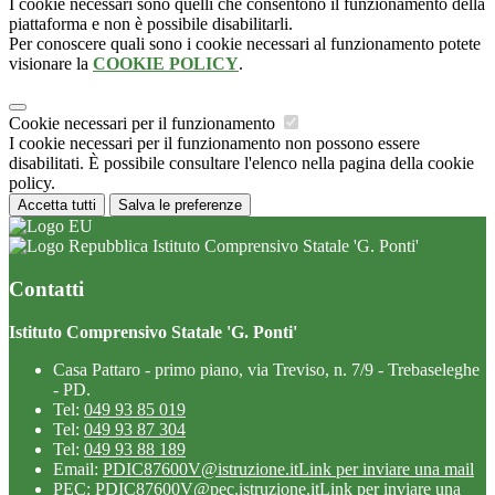
I cookie necessari sono quelli che consentono il funzionamento della
piattaforma e non è possibile disabilitarli.
Per conoscere quali sono i cookie necessari al funzionamento potete
visionare la
COOKIE POLICY
.
Cookie necessari per il funzionamento
I cookie necessari per il funzionamento non possono essere
disabilitati. È possibile consultare l'elenco nella pagina della cookie
policy.
Accetta tutti
Salva le preferenze
Istituto Comprensivo Statale 'G. Ponti'
Contatti
Istituto Comprensivo Statale 'G. Ponti'
Casa Pattaro - primo piano, via Treviso, n. 7/9 - Trebaseleghe
- PD.
Tel:
049 93 85 019
Tel:
049 93 87 304
Tel:
049 93 88 189
Email:
PDIC87600V@istruzione.it
Link per inviare una mail
PEC:
PDIC87600V@pec.istruzione.it
Link per inviare una