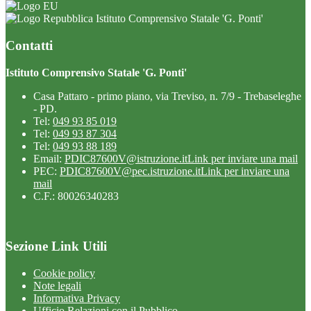
Istituto Comprensivo Statale 'G. Ponti'
Contatti
Istituto Comprensivo Statale 'G. Ponti'
Casa Pattaro - primo piano, via Treviso, n. 7/9 - Trebaseleghe
- PD.
Tel:
049 93 85 019
Tel:
049 93 87 304
Tel:
049 93 88 189
Email:
PDIC87600V@istruzione.it
Link per inviare una mail
PEC:
PDIC87600V@pec.istruzione.it
Link per inviare una
mail
C.F.: 80026340283
Sezione Link Utili
Cookie policy
Note legali
Informativa Privacy
Ufficio Relazioni con il Pubblico