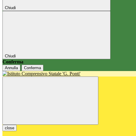
Chiudi
Chiudi
Conferma
Annulla
Conferma
close