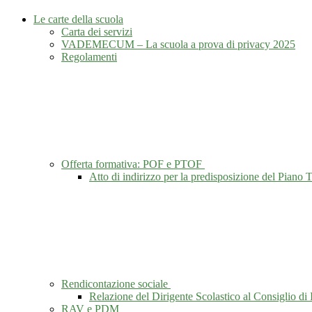
Le carte della scuola
Carta dei servizi
VADEMECUM – La scuola a prova di privacy 2025
Regolamenti
Offerta formativa: POF e PTOF
Atto di indirizzo per la predisposizione del Piano
Rendicontazione sociale
Relazione del Dirigente Scolastico al Consiglio di 
RAV e PDM