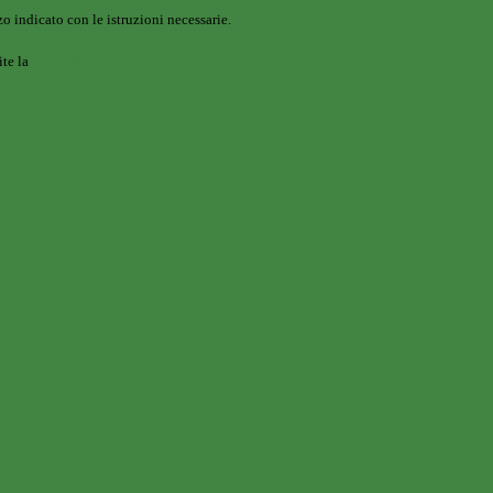
o indicato con le istruzioni necessarie.
ite la
Login Spaggiari