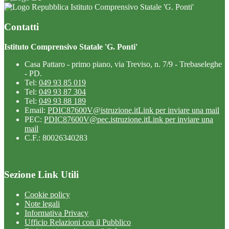
Istituto Comprensivo Statale 'G. Ponti'
Contatti
Istituto Comprensivo Statale 'G. Ponti'
Casa Pattaro - primo piano, via Treviso, n. 7/9 - Trebaseleghe
- PD.
Tel:
049 93 85 019
Tel:
049 93 87 304
Tel:
049 93 88 189
Email:
PDIC87600V@istruzione.it
Link per inviare una mail
PEC:
PDIC87600V@pec.istruzione.it
Link per inviare una
mail
C.F.: 80026340283
Sezione Link Utili
Cookie policy
Note legali
Informativa Privacy
Ufficio Relazioni con il Pubblico