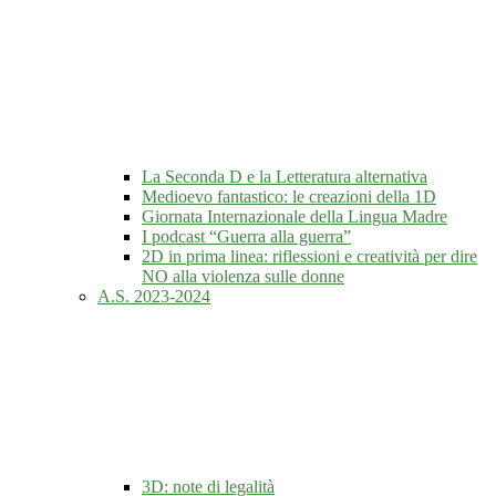
La Seconda D e la Letteratura alternativa
Medioevo fantastico: le creazioni della 1D
Giornata Internazionale della Lingua Madre
I podcast “Guerra alla guerra”
2D in prima linea: riflessioni e creatività per dire
NO alla violenza sulle donne
A.S. 2023-2024
3D: note di legalità