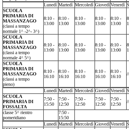
Lunedì
Martedì
Mercoledì
Giovedì
Venerdì
S
SCUOLA
PRIMARIA DI
8:10 -
8:10 -
8:10 -
8:10 -
8:10 -
8
MASSANZAGO
13:00
13:00
13:00
13:00
13:00
1
(classi a tempo
normale 1^ -2^- 3^)
SCUOLA
PRIMARIA DI
8:10 -
8:10 -
8:10 -
8:10 -
8:10 -
8
MASSANZAGO
13:00
13:00
13:00
13:00
13:00
1
(classi a tempo
normale 4^ 5^)
SCUOLA
PRIMARIA DI
8:10 -
8:10 -
8:10 -
8:10 -
8:10 -
MASSANZAGO
//
16:10
16:10
16:10
16:10
16:10
(classi a tempo
pieno)
Lunedì
Martedì
Mercoledì
Giovedì
Venerdì
S
SCUOLA
7:50 -
7:50 -
7:50 -
7:50 -
7:50 -
PRIMARIA DI
//
15:50
12:50
12:50
12:50
12:50
FOSSALTA
classe 5^ rientro
7:50 -
pomeridiano
15:50
Lunedì
Martedì
Mercoledì
Giovedì
Venerdì
S