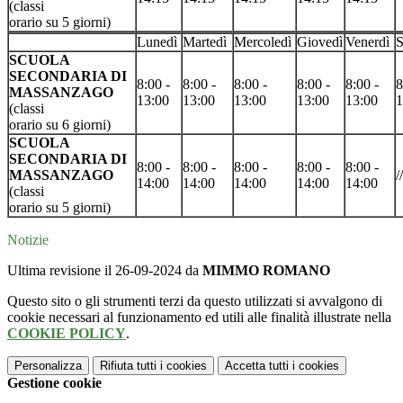
(classi
orario su 5 giorni)
Lunedì
Martedì
Mercoledì
Giovedì
Venerdì
S
SCUOLA
SECONDARIA DI
8:00 -
8:00 -
8:00 -
8:00 -
8:00 -
8
MASSANZAGO
13:00
13:00
13:00
13:00
13:00
1
(classi
orario su 6 giorni)
SCUOLA
SECONDARIA DI
8:00 -
8:00 -
8:00 -
8:00 -
8:00 -
MASSANZAGO
//
14:00
14:00
14:00
14:00
14:00
(classi
orario su 5 giorni)
Notizie
Ultima revisione il 26-09-2024 da
MIMMO ROMANO
Questo sito o gli strumenti terzi da questo utilizzati si avvalgono di
cookie necessari al funzionamento ed utili alle finalità illustrate nella
COOKIE POLICY
.
Personalizza
Rifiuta tutti
i cookies
Accetta tutti
i cookies
Gestione cookie