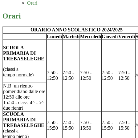
Orari
Orari
ORARIO ANNO SCOLASTICO 2024/2025
Lunedì
Martedì
Mercoledì
Giovedì
Venerdì
S
SCUOLA
PRIMARIA DI
TREBASELEGHE
(classi a
7:50 -
7:50 -
7:50 -
7:50 -
7:50 -
tempo normale)
//
12:50
12:50
12:50
12:50
12:50
N.B. un rientro
pomeridiano dalle ore
12:50 alle ore
15:50 - classi 4^ - 5^
due rientri
SCUOLA
PRIMARIA DI
7:50 -
7:50 -
7:50 -
7:50 -
7:50 -
TREBASELEGHE
//
15:50
15:50
15:50
15:50
15:50
(classi a
tempo pieno)