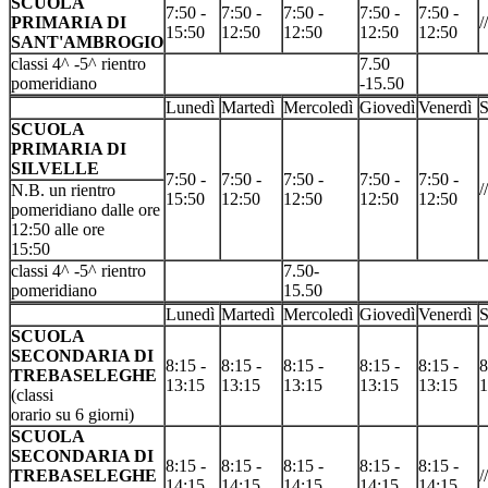
SCUOLA
7:50 -
7:50 -
7:50 -
7:50 -
7:50 -
PRIMARIA DI
//
15:50
12:50
12:50
12:50
12:50
SANT'AMBROGIO
classi 4^ -5^ rientro
7.50
pomeridiano
-15.50
Lunedì
Martedì
Mercoledì
Giovedì
Venerdì
S
SCUOLA
PRIMARIA DI
SILVELLE
7:50 -
7:50 -
7:50 -
7:50 -
7:50 -
//
N.B. un rientro
15:50
12:50
12:50
12:50
12:50
pomeridiano dalle ore
12:50 alle ore
15:50
classi 4^ -5^ rientro
7.50-
pomeridiano
15.50
Lunedì
Martedì
Mercoledì
Giovedì
Venerdì
S
SCUOLA
SECONDARIA DI
8:15 -
8:15 -
8:15 -
8:15 -
8:15 -
8
TREBASELEGHE
13:15
13:15
13:15
13:15
13:15
1
(classi
orario su 6 giorni)
SCUOLA
SECONDARIA DI
8:15 -
8:15 -
8:15 -
8:15 -
8:15 -
TREBASELEGHE
//
14:15
14:15
14:15
14:15
14:15