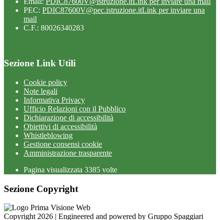
Email:
PDIC87600V@istruzione.it
Link per inviare una mail
PEC:
PDIC87600V@pec.istruzione.it
Link per inviare una
mail
C.F.: 80026340283
Sezione Link Utili
Cookie policy
Note legali
Informativa Privacy
Ufficio Relazioni con il Pubblico
Dichiarazione di accessibilità
Obiettivi di accessibilità
Whistleblowing
Gestione consensi cookie
Amministrazione trasparente
Pagina visualizzata
3385
volte
Sezione Copyright
Copyright 2026 | Engineered and powered by Gruppo Spaggiari