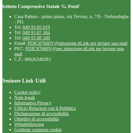
Istituto Comprensivo Statale 'G. Ponti'
Casa Pattaro - primo piano, via Treviso, n. 7/9 - Trebaseleghe
- PD.
Tel:
049 93 85 019
Tel:
049 93 87 304
Tel:
049 93 88 189
Email:
PDIC87600V@istruzione.it
Link per inviare una mail
PEC:
PDIC87600V@pec.istruzione.it
Link per inviare una
mail
C.F.: 80026340283
Sezione Link Utili
Cookie policy
Note legali
Informativa Privacy
Ufficio Relazioni con il Pubblico
Dichiarazione di accessibilità
Obiettivi di accessibilità
Whistleblowing
Gestione consensi cookie