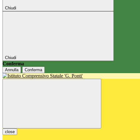
Chiudi
Chiudi
Conferma
Annulla
Conferma
close