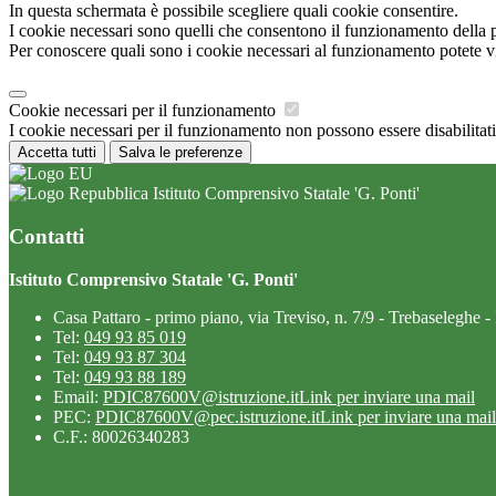
In questa schermata è possibile scegliere quali cookie consentire.
I cookie necessari sono quelli che consentono il funzionamento della pi
Per conoscere quali sono i cookie necessari al funzionamento potete v
Cookie necessari per il funzionamento
I cookie necessari per il funzionamento non possono essere disabilitati.
Accetta tutti
Salva le preferenze
Istituto Comprensivo Statale 'G. Ponti'
Contatti
Istituto Comprensivo Statale 'G. Ponti'
Casa Pattaro - primo piano, via Treviso, n. 7/9 - Trebaseleghe -
Tel:
049 93 85 019
Tel:
049 93 87 304
Tel:
049 93 88 189
Email:
PDIC87600V@istruzione.it
Link per inviare una mail
PEC:
PDIC87600V@pec.istruzione.it
Link per inviare una mail
C.F.: 80026340283