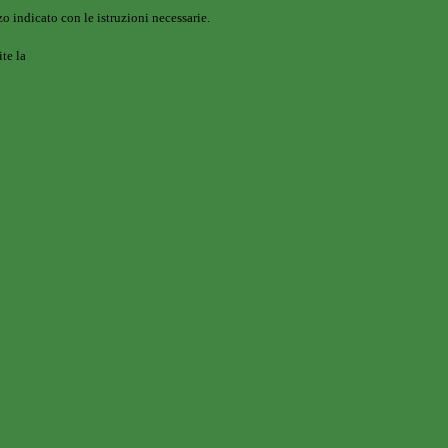
o indicato con le istruzioni necessarie.
ite la
Login Spaggiari