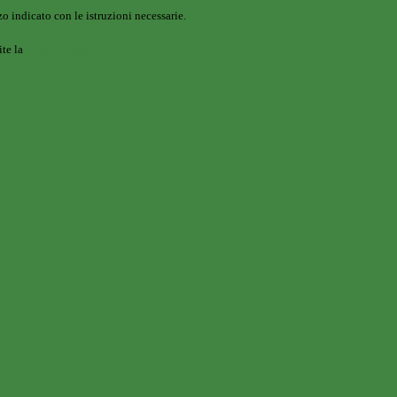
o indicato con le istruzioni necessarie.
ite la
Login Spaggiari