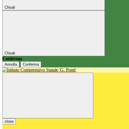
Chiudi
Chiudi
Conferma
Annulla
Conferma
close