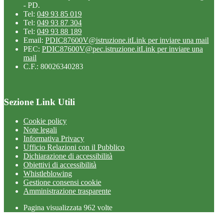
- PD.
Tel:
049 93 85 019
Tel:
049 93 87 304
Tel:
049 93 88 189
Email:
PDIC87600V@istruzione.it
Link per inviare una mail
PEC:
PDIC87600V@pec.istruzione.it
Link per inviare una
mail
C.F.: 80026340283
Sezione Link Utili
Cookie policy
Note legali
Informativa Privacy
Ufficio Relazioni con il Pubblico
Dichiarazione di accessibilità
Obiettivi di accessibilità
Whistleblowing
Gestione consensi cookie
Amministrazione trasparente
Pagina visualizzata
962
volte