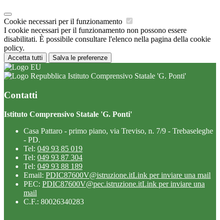
Cookie necessari per il funzionamento
I cookie necessari per il funzionamento non possono essere
disabilitati. È possibile consultare l'elenco nella pagina della cookie
policy.
Accetta tutti
Salva le preferenze
Istituto Comprensivo Statale 'G. Ponti'
Contatti
Istituto Comprensivo Statale 'G. Ponti'
Casa Pattaro - primo piano, via Treviso, n. 7/9 - Trebaseleghe
- PD.
Tel:
049 93 85 019
Tel:
049 93 87 304
Tel:
049 93 88 189
Email:
PDIC87600V@istruzione.it
Link per inviare una mail
PEC:
PDIC87600V@pec.istruzione.it
Link per inviare una
mail
C.F.: 80026340283