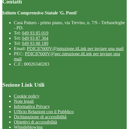
Contatti
Istituto Comprensivo Statale 'G. Ponti'
Casa Pattaro - primo piano, via Treviso, n. 7/9 - Trebaseleghe
- PD.
Tel:
049 93 85 019
Tel:
049 93 87 304
Tel:
049 93 88 189
Email:
PDIC87600V@istruzione.it
Link per inviare una mail
PEC:
PDIC87600V@pec.istruzione.it
Link per inviare una
mail
C.F.: 80026340283
Sezione Link Utili
Cookie policy
Note legali
Informativa Privacy
Ufficio Relazioni con il Pubblico
Dichiarazione di accessibilità
Obiettivi di accessibilità
Whistleblowing