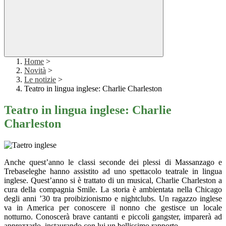
Home
>
Novità
>
Le notizie
>
Teatro in lingua inglese: Charlie Charleston
Teatro in lingua inglese: Charlie
Charleston
Anche quest’anno le classi seconde dei plessi di Massanzago e
Trebaseleghe hanno assistito ad uno spettacolo teatrale in lingua
inglese. Quest’anno si è trattato di un musical, Charlie Charleston a
cura della compagnia Smile. La storia è ambientata nella Chicago
degli anni ’30 tra proibizionismo e nightclubs. Un ragazzo inglese
va in America per conoscere il nonno che gestisce un locale
notturno. Conoscerà brave cantanti e piccoli gangster, imparerà ad
apprezzarlo, instaurando con lui un bellissimo rapporto.