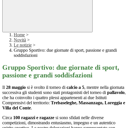
Home
>
Novità
>
Le notizie
>
Gruppo Sportivo: due giornate di sport, passione e grandi
soddisfazioni
Gruppo Sportivo: due giornate di sport,
passione e grandi soddisfazioni
Il
28 maggio
si è svolto il torneo di
calcio a 5
, mentre nella giornata
successiva gli studenti sono stati protagonisti del torneo di
pallavolo
,
che ha coinvolto i quattro plessi appartenenti ai due Istituti
Comprensivi del territorio:
Trebaseleghe, Massanzago, Loreggia e
Villa del Conte
.
Circa
100 ragazzi e ragazze
si sono sfidati nelle diverse
competizioni, dimostrando entusiasmo, impegno e un autentico
spirito sportivo. Le nostre delegazioni hanno rappresentato con