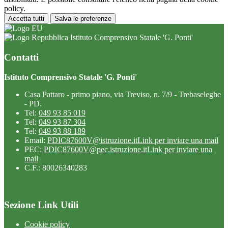
policy.
Accetta tutti
Salva le preferenze
Istituto Comprensivo Statale 'G. Ponti'
Contatti
Istituto Comprensivo Statale 'G. Ponti'
Casa Pattaro - primo piano, via Treviso, n. 7/9 - Trebaseleghe
- PD.
Tel:
049 93 85 019
Tel:
049 93 87 304
Tel:
049 93 88 189
Email:
PDIC87600V@istruzione.it
Link per inviare una mail
PEC:
PDIC87600V@pec.istruzione.it
Link per inviare una
mail
C.F.: 80026340283
Sezione Link Utili
Cookie policy