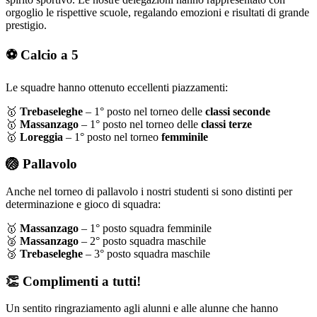
orgoglio le rispettive scuole, regalando emozioni e risultati di grande
prestigio.
⚽ Calcio a 5
Le squadre hanno ottenuto eccellenti piazzamenti:
🥇
Trebaseleghe
– 1° posto nel torneo delle
classi seconde
🥇
Massanzago
– 1° posto nel torneo delle
classi terze
🥇
Loreggia
– 1° posto nel torneo
femminile
🏐 Pallavolo
Anche nel torneo di pallavolo i nostri studenti si sono distinti per
determinazione e gioco di squadra:
🥇
Massanzago
– 1° posto squadra femminile
🥈
Massanzago
– 2° posto squadra maschile
🥉
Trebaseleghe
– 3° posto squadra maschile
👏 Complimenti a tutti!
Un sentito ringraziamento agli alunni e alle alunne che hanno