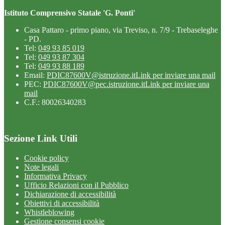
Istituto Comprensivo Statale 'G. Ponti'
Casa Pattaro - primo piano, via Treviso, n. 7/9 - Trebaseleghe
- PD.
Tel:
049 93 85 019
Tel:
049 93 87 304
Tel:
049 93 88 189
Email:
PDIC87600V@istruzione.it
Link per inviare una mail
PEC:
PDIC87600V@pec.istruzione.it
Link per inviare una
mail
C.F.: 80026340283
Sezione Link Utili
Cookie policy
Note legali
Informativa Privacy
Ufficio Relazioni con il Pubblico
Dichiarazione di accessibilità
Obiettivi di accessibilità
Whistleblowing
Gestione consensi cookie