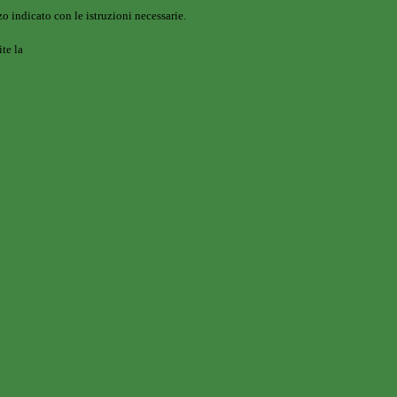
o indicato con le istruzioni necessarie.
ite la
Login Spaggiari