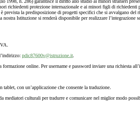
o 1998, n. 286) garantisce il diritto allo studio ai minori stranieri prese
ori richiedenti protezione internazionale e ai minori figli di richiedenti 
 prevista la predisposizione di progetti specifici che si avvalgano del r
a nostra Istituzione si renderà disponibile per realizzare l’integrazione s
IVA.
’indirizzo:
pdic87600v@istruzione.it
.
 formazione online. Per username e password inviare una richiesta all’i
un tablet, con un’applicazione che consente la traduzione.
o da mediatori culturali per tradurre e comunicare nel miglior modo possi