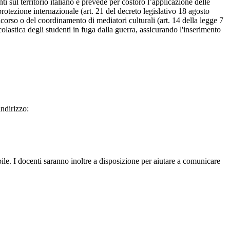
nti sul territorio italiano e prevede per costoro l’applicazione delle
protezione internazionale (art. 21 del decreto legislativo 18 agosto
icorso o del coordinamento di mediatori culturali (art. 14 della legge 7
colastica degli studenti in fuga dalla guerra, assicurando l'inserimento
ndirizzo:
bile. I docenti saranno inoltre a disposizione per aiutare a comunicare