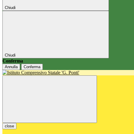
Chiudi
Chiudi
Conferma
Annulla
Conferma
close