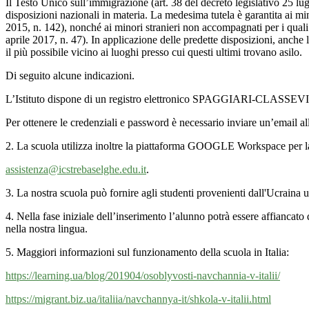
Il Testo Unico sull’immigrazione (art. 38 del decreto legislativo 25 lugli
disposizioni nazionali in materia. La medesima tutela è garantita ai min
2015, n. 142), nonché ai minori stranieri non accompagnati per i quali è
aprile 2017, n. 47). In applicazione delle predette disposizioni, anche l
il più possibile vicino ai luoghi presso cui questi ultimi trovano asilo.
Di seguito alcune indicazioni.
L’Istituto dispone di un registro elettronico SPAGGIARI-CLASSEV
Per ottenere le credenziali e password è necessario inviare un’email all
2. La scuola utilizza inoltre la piattaforma GOOGLE Workspace per la
assistenza@icstrebaselghe.edu.it
.
3. La nostra scuola può fornire agli studenti provenienti dall'Ucraina 
4. Nella fase iniziale dell’inserimento l’alunno potrà essere affiancat
nella nostra lingua.
5. Maggiori informazioni sul funzionamento della scuola in Italia:
https://learning.ua/blog/201904/osoblyvosti-navchannia-v-italii/
https://migrant.biz.ua/italiia/navchannya-it/shkola-v-italii.html